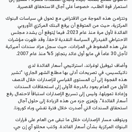
استمرار قوة الطلب، خصوصاً على آجال الاستحقاق القصيرة.
وتتزامن هذه الموجة من الاقتراض مع تحول في سياسات البنوك
المركزية، حيث من المتوقع أن يرفع البنك المركزي الأوروبي
الفائدة لأول مرة منذ عام 2023، فيما يُتوقع أن يشدد مجلس
الاحتياطي الفيدرالي السياسة النقدية لاحقاً. وقد ظهرت مؤشرات
على هذه الضغوط في المزادات، حيث سجل مزاد سندات أميركية
لأجل 30 عاماً في مايو أول عائد يتجاوز 5% منذ عام 2007.
وأضاف ثيوفيل لوغراند، استراتيجي أسعار الفائدة لدى
ناتيكسيس، في تصريحات أدلى بها مطلع الشهر الجاري: "تشير
هذه الفجوة إلى أن المستوى القياسي للإصدارات خلال النصف
الأول من العام يعود بالدرجة الأولى إلى استحقاقات السندات
وإعادة تمويلها، وليس إلى تسريع الإصدارات استباقاً لاحتمال رفع
أسعار الفائدة". ويُعزى جزء من هذه الزيادة إلى حلول آجال
استحقاق السندات التي أُصدرت خلال فترة تفشي وباء كورونا.
ويتوقف مسار الإصدارات خلال ما تبقى من العام على قرارات
البنوك المركزية بشأن أسعار الفائدة. وكتب محللو آي إن جي،