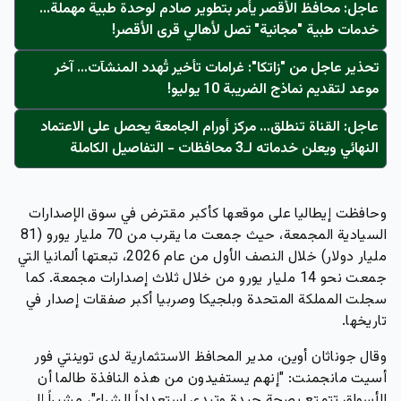
عاجل: محافظ الأقصر يأمر بتطوير صادم لوحدة طبية مهملة...
خدمات طبية "مجانية" تصل لأهالي قرى الأقصر!
تحذير عاجل من "زاتكا": غرامات تأخير تُهدد المنشآت… آخر
موعد لتقديم نماذج الضريبة 10 يوليو!
عاجل: القناة تنطلق... مركز أورام الجامعة يحصل على الاعتماد
النهائي ويعلن خدماته لـ3 محافظات - التفاصيل الكاملة
وحافظت إيطاليا على موقعها كأكبر مقترض في سوق الإصدارات
السيادية المجمعة، حيث جمعت ما يقرب من 70 مليار يورو (81
مليار دولار) خلال النصف الأول من عام 2026، تبعتها ألمانيا التي
جمعت نحو 14 مليار يورو من خلال ثلاث إصدارات مجمعة. كما
سجلت المملكة المتحدة وبلجيكا وصربيا أكبر صفقات إصدار في
تاريخها.
وقال جوناثان أوين، مدير المحافظ الاستثمارية لدى توينتي فور
أسيت مانجمنت: "إنهم يستفيدون من هذه النافذة طالما أن
الأسواق تتمتع بصحة جيدة وتبدي استعداداً للشراء"، مشيراً إلى