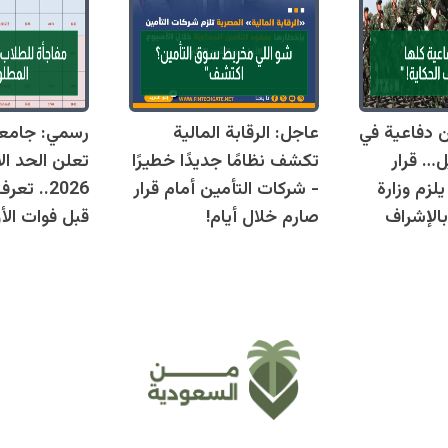
قوانين دفاعية في
عاجل: الرقابة المالية
رسمي: جامع
ل… قرار
تكشف نظامًا جديدًا خطيرًا
تعلن الحد ال
زم وزارة
- شركات التأمين أمام قرار
2026.. ت
بالإشراف
صارم خلال أيام!
قبل فوات الأو