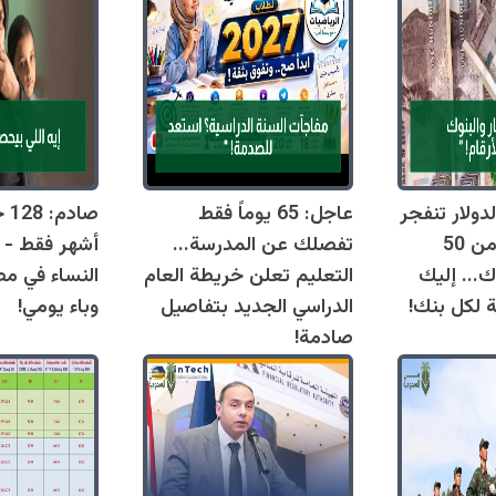
دولار تنفجر
عاجل: 65 يوماً فقط
اليوم وتقترب من 50
تفصلك عن المدرسة...
أشهر فقط - 
ك... إليك
التعليم تعلن خريطة العام
النساء في مص
ة لكل بنك!
الدراسي الجديد بتفاصيل
وباء يومي!
صادمة!