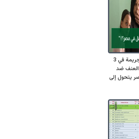
صادم: 128 جريمة في 3
العنف ضد
ر يتحول إلى