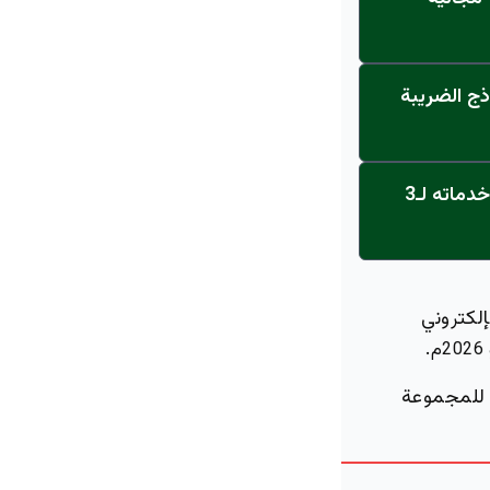
ذج الضريبة
عاجل: القناة تنطلق... مركز أورام الجامعة يحصل على الاعتماد النهائي ويعلن خدماته لـ3
لكتروني
.
 للمجموعة