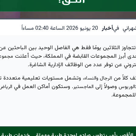
هراني
في
أخبار
20 يونيو 2026 الساعة 02:40 مساءاً
تتجاوز الثلاثين يومًا فقط هي الفاصل الوحيد بين الباحثين 
ى أبرز المجموعات القابضة في المملكة، حيث أعلنت
مجموعة 
تروني عن توفر عدد من الوظائف الإدارية الشاغرة.
ف كلاً من
، وتشمل مستويات تعليمية متعددة ت
الرجال والنساء
وصولاً إلى
. وستكون أماكن العمل في
كالوريوس
الماجستير
الرياض
 للمجموعة.
الأقصر يأمر بتطوير صادم لوحدة طبية مهملة... خدمات طبية "