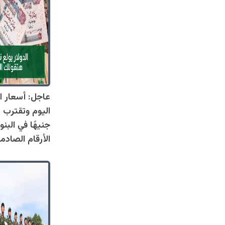
عاجل: أسعار ال
جنيهًا في البنو
الأرقام الصادم