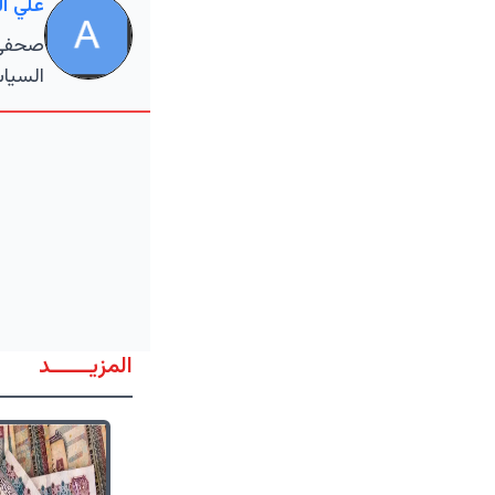
علي ا
صحفي م
السياس
المزيــــــد