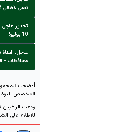
تصل لأهالي ق
تحذير عاجل من
10 يوليو!
محافظات - ال
أوضحت المجموعة 
المخصص للتوظي
ودعت الراغبين ف
للاطلاع على الشر