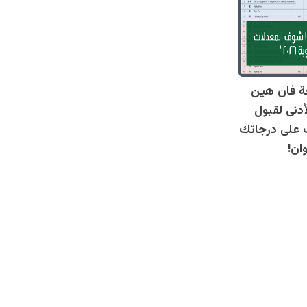
ة فان هين
أدنى لقبول
عرف على درجاتك
ان!