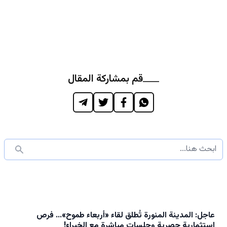
قم بمشاركة المقال
عاجل: المدينة المنورة تُطلق لقاء «أربعاء طموح»… فرص
استثمارية حصرية وجلسات مباشرة مع الخبراء!