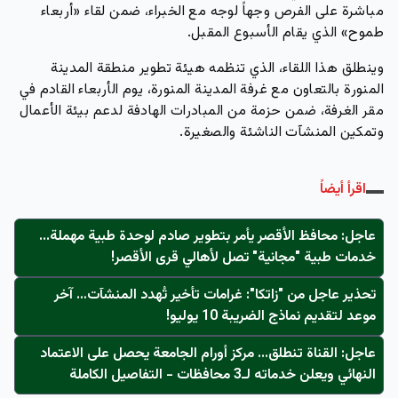
مباشرة على الفرص وجهاً لوجه مع الخبراء، ضمن لقاء «أربعاء
طموح» الذي يقام الأسبوع المقبل.
وينطلق هذا اللقاء، الذي تنظمه هيئة تطوير منطقة المدينة
المنورة بالتعاون مع غرفة المدينة المنورة، يوم الأربعاء القادم في
مقر الغرفة، ضمن حزمة من المبادرات الهادفة لدعم بيئة الأعمال
وتمكين المنشآت الناشئة والصغيرة.
اقرأ أيضاً
عاجل: محافظ الأقصر يأمر بتطوير صادم لوحدة طبية مهملة...
خدمات طبية "مجانية" تصل لأهالي قرى الأقصر!
تحذير عاجل من "زاتكا": غرامات تأخير تُهدد المنشآت… آخر
موعد لتقديم نماذج الضريبة 10 يوليو!
عاجل: القناة تنطلق... مركز أورام الجامعة يحصل على الاعتماد
النهائي ويعلن خدماته لـ3 محافظات - التفاصيل الكاملة