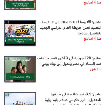
منذ 4 أسابيع
عاجل: 65 يوماً فقط تفصلك عن المدرسة...
التعليم تعلن خريطة العام الدراسي الجديد
بتفاصيل صادمة!
منذ 4 أسابيع
صادم: 128 جريمة في 3 أشهر فقط - العنف
ضد النساء في مصر يتحول إلى وباء يومي!
منذ شهر
عاجل: 9 قوانين دفاعية في طريقها
للتعديل… قرار حكومي صادم يلزم وزارة