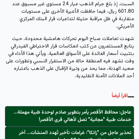
السبت، إذ بلغ جرام الذهب عيار 24 مستوى غير مسبوق عند
601.80 ريال، فيما حافظت الأعيرة الأخرى على مستويات
متقاربة في ظل مراقبة حثيثة لتداعيات قرار البنك المركزي
الأمريكي.
شهدت تعاملات صباح اليوم تحركات هامشية محدودة، حيث
يتابع المستثمرون عن كثب انعكاسات قرار الاحتياطي الفيدرالي
بتثبيت أسعار الفائدة على الأسواق العالمية. ويأتي هذا الأداء في
وقت تشهد فيه المنطقة حالة من الاستقرار النسبي وتطورات على
صعيد الهدنة، مما يحد من وتيرة الإقبال على الذهب باعتباره
أحد الملاذات الآمنة التقليدية.
اقرأ أيضاً
عاجل: محافظ الأقصر يأمر بتطوير صادم لوحدة طبية مهملة...
خدمات طبية "مجانية" تصل لأهالي قرى الأقصر!
تحذير عاجل من "زاتكا": غرامات تأخير تُهدد المنشآت… آخر