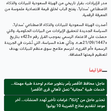
مدر للإيرادات
، بقرار تاريخي من الهيئة السعودية للبيانات والذكاء
الاصطناعي 'سدايا'، يفتح الباب لخلق قيمة اقتصادية ملموسة من
المعرفة الرقمية.
أصدرت الهيئة السعودية للبيانات والذكاء الاصطناعي 'سدايا'،
السياسة الجديدة لتحقيق الإيرادات من البيانات الحكومية، والتي
حصلت على الاعتماد الرسمي بموجب القرار رقم «423» بتاريخ
«21/09/1447هـ». وتأتي هذه السياسة، التي نُشرت في الجريدة
الرسمية «أم القرى»، لترسم ملامح سوق منظم للبيانات يهدف
لتعظيم قيمتها المضافة.
اقرأ أيضاً
عاجل: محافظ الأقصر يأمر بتطوير صادم لوحدة طبية مهملة...
خدمات طبية "مجانية" تصل لأهالي قرى الأقصر!
تحذير عاجل من "زاتكا": غرامات تأخير تُهدد المنشآت… آخر
موعد لتقديم نماذج الضريبة 10 يوليو!