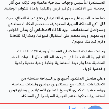
المستثمرة لتأسيس وجهات سياحية عالمية وما تركته من آثار
إيجابية على الاقتصاد وتوفير فرص وظيفية واعدة للكوادر الوطنية.
كما سلط الضوء على محورية التقنية في دفع عجلة القطاع، حيث
قال:
"في المملكة العربية السعودية، نستخدم الذكاء الاصطناعي
وسنواصل استخدامه... نريد للذكاء الاصطناعي أن يمكّن الكوادر،
ويدعمهم، ويساعدهم على استقبال ضيوفنا، ومشاركة ثقافتنا
وكرم ضيافتنا معهم"
.
وجاءت مشاركة المملكة في القمة الأوروبية لتؤكد القفزات
التطويرية المتلاحقة التي شهدها القطاع خلال السنوات العشر
الماضية، مما وفر بيئة استثمارية جاذبة وبنية تحتية رقمية
وخدمية قوية.
وعلى هامش المنتدى، أجرى وزير السياحة سلسلة من
الاجتماعات الثنائية مع مستثمرين دوليين وقيادات سياحية
ورؤساء شركات كبرى، لترسيخ التعاون الاستراتيجي وخلق فرص
استثمارية مبتكرة تدعم التجربة السياحية في المملكة.
علي الصباغ