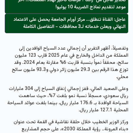
تحذير عاجل من "زاتكا": غرامات تأخير تُهدد المنشآت… آخر
موعد لتقديم نماذج الضريبة 10 يوليو!
عاجل: القناة تنطلق... مركز أورام الجامعة يحصل على الاعتماد
النهائي ويعلن خدماته لـ3 محافظات - التفاصيل الكاملة
وتفصيلاً، أظهر التقرير أن إجمالي عدد السياح الوافدين إلى
المملكة من الداخل والخارج في عام 2025 قارب
123 مليون
سائح
، محققاً نمواً بنسبة قاربت 6% مقارنة بعام 2024. وقد
توزع هذا الرقم بين
29.3 مليون زائر دولي
و
93.3 مليون سائح
محلي
.
وعلى الصعيد المالي، قفز إجمالي إنفاق السياح إلى
304 مليارات
ريال سعودي
، مسجلاً نسبة نمو بلغت 7%، حيث ساهمت
السياحة الوافدة بـ
176.6 مليار ريال
، بينما بلغت عوائد السياحة
المحلية
127.1 مليار ريال
.
وركز الوزير الخطيب خلال حلقة نقاشية في القمة تحت عنوان
«بناء المرونة.. رؤية المملكة 2030»، على حجم المشاريع