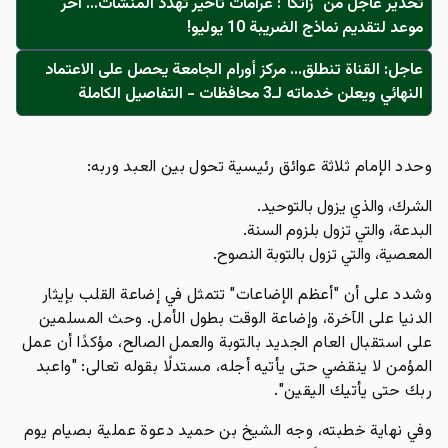
تحذير عاجل من "زاتكا": غرامات تأخير تُهدد المنشآت… آخر
موعد لتقديم نماذج الضريبة 10 يوليو!
عاجل: القناة تنطلق... مركز أورام الجامعة يحصل على الاعتماد
النهائي ويعلن خدماته لـ3 محافظات - التفاصيل الكاملة
وحدد الإمام ثلاثة عوائق رئيسية تحول بين العبد وربه:
الشرك، والذي يزول بالتوحيد.
البدعة، والتي تزول بلزوم السنة.
المعصية، والتي تزول بالتوبة النصوح.
وشدد على أن "أعظم الإضاعات" تتمثل في إضاعة القلب بإيثار
الدنيا على الآخرة، وإضاعة الوقت بطول الأمل. وحث المسلمين
على استقبال العام الجديد بالتوبة والعمل الصالح، مؤكدًا أن عمل
المؤمن لا ينقضي حتى يأتيه أجله، مستدلًا بقوله تعالى:
"واعبد
ربك حتى يأتيك اليقين"
.
وفي نهاية خطبته، وجه الشيخ بن حميد دعوة عملية بصيام يوم