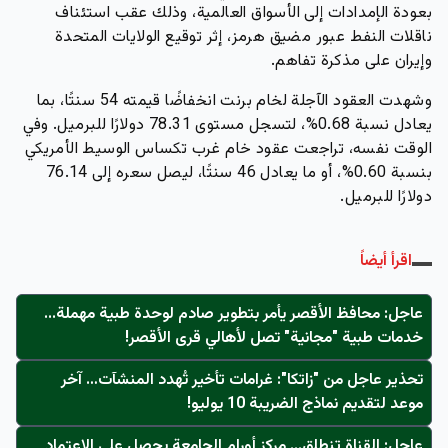
بعودة الإمدادات إلى الأسواق العالمية، وذلك عقب استئناف
ناقلات النفط عبور مضيق هرمز، إثر توقيع الولايات المتحدة
وإيران على مذكرة تفاهم.
وشهدت العقود الآجلة لخام برنت انخفاضًا قيمته 54 سنتًا، بما
يعادل نسبة 0.68%، لتسجل مستوى 78.31 دولارًا للبرميل. وفي
الوقت نفسه، تراجعت عقود خام غرب تكساس الوسيط الأمريكي
بنسبة 0.60%، أو ما يعادل 46 سنتًا، ليصل سعره إلى 76.14
دولارًا للبرميل.
اقرأ أيضاً
عاجل: محافظ الأقصر يأمر بتطوير صادم لوحدة طبية مهملة...
خدمات طبية "مجانية" تصل لأهالي قرى الأقصر!
تحذير عاجل من "زاتكا": غرامات تأخير تُهدد المنشآت… آخر
موعد لتقديم نماذج الضريبة 10 يوليو!
عاجل: القناة تنطلق... مركز أورام الجامعة يحصل على الاعتماد