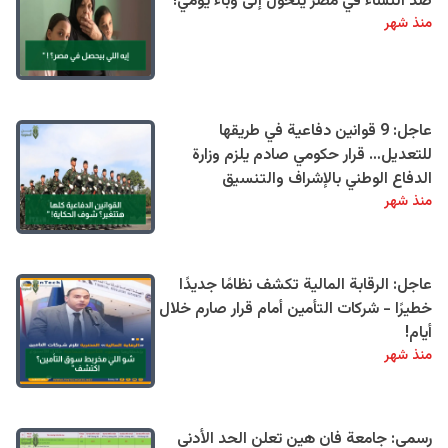
ضد النساء في مصر يتحول إلى وباء يومي!
منذ شهر
عاجل: 9 قوانين دفاعية في طريقها
للتعديل… قرار حكومي صادم يلزم وزارة
الدفاع الوطني بالإشراف والتنسيق
منذ شهر
عاجل: الرقابة المالية تكشف نظامًا جديدًا
خطيرًا - شركات التأمين أمام قرار صارم خلال
أيام!
منذ شهر
رسمي: جامعة فان هين تعلن الحد الأدنى