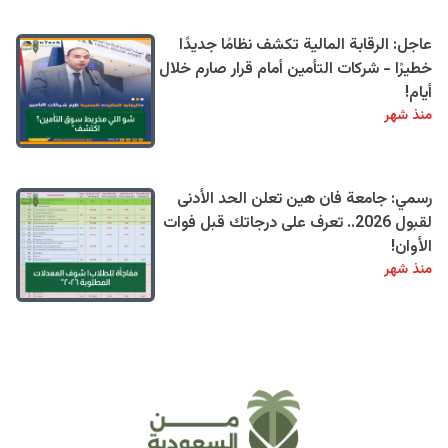
عاجل: الرقابة المالية تكشف نظامًا جديدًا
خطيرًا - شركات التأمين أمام قرار صارم خلال
أيام!
منذ شهر
رسمي: جامعة فان هين تعلن الحد الأدنى
لقبول 2026.. تعرف على درجاتك قبل فوات
الأوان!
منذ شهر