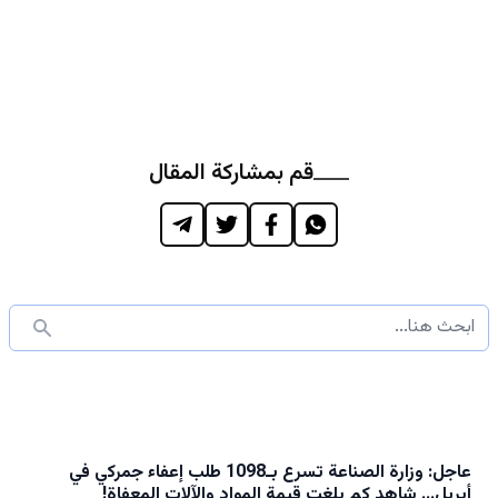
قم بمشاركة المقال
عاجل: وزارة الصناعة تسرع بـ1098 طلب إعفاء جمركي في
أبريل… شاهد كم بلغت قيمة المواد والآلات المعفاة!