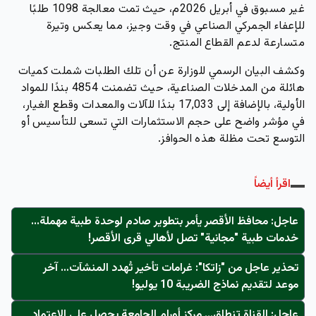
غير مسبوق في أبريل 2026م، حيث تمت معالجة 1098 طلبًا
للإعفاء الجمركي الصناعي في وقت وجيز، مما يعكس وتيرة
متسارعة لدعم القطاع المنتج.
وكشف البيان الرسمي للوزارة عن أن تلك الطلبات شملت كميات
هائلة من المدخلات الصناعية، حيث تضمنت
4854 بندًا للمواد
الأولية
، بالإضافة إلى
17,033 بندًا للآلات والمعدات وقطع الغيار
،
في مؤشر واضح على حجم الاستثمارات التي تسعى للتأسيس أو
التوسع تحت مظلة هذه الحوافز.
اقرأ أيضاً
عاجل: محافظ الأقصر يأمر بتطوير صادم لوحدة طبية مهملة...
خدمات طبية "مجانية" تصل لأهالي قرى الأقصر!
تحذير عاجل من "زاتكا": غرامات تأخير تُهدد المنشآت… آخر
موعد لتقديم نماذج الضريبة 10 يوليو!
عاجل: القناة تنطلق... مركز أورام الجامعة يحصل على الاعتماد