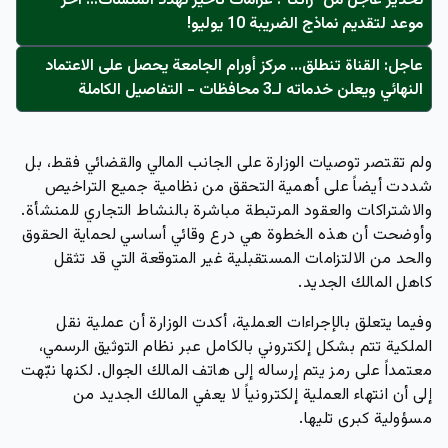
تحذير عاجل من "زاتكا": غرامات تأخير تُهدد المنشآت… آخر
موعد لتقديم نماذج الضريبة 10 يوليو!
عاجل: القناة تنطلق... مركز أورام الجامعة يحصل على الاعتماد
النهائي ويعلن خدماته لـ3 محافظات - التفاصيل الكاملة
ولم تقتصر توصيات الوزارة على الجانب المالي والقضائي فقط، بل
شددت أيضاً على أهمية التحقق من نظامية جميع التراخيص
والاشتراكات والعقود المرتبطة مباشرة بالنشاط التجاري للمنشأة.
وأوضحت أن هذه الخطوة هي درع وقائي أساسي لحماية الحقوق
والحد من الالتزامات المستقبلية غير المتوقعة التي قد تثقل
كاهل المالك الجديد.
وفيما يتعلق بالإجراءات العملية، أكدت الوزارة أن عملية نقل
الملكية تتم بشكل
إلكتروني بالكامل
عبر نظام التوثيق الرسمي،
معتمداً على رمز يتم إرساله إلى هاتف المالك الجوال. لكنها نبّهت
إلى أن انتهاء العملية إلكترونياً لا يعفي المالك الجديد من
مسؤولية كبرى تليها.