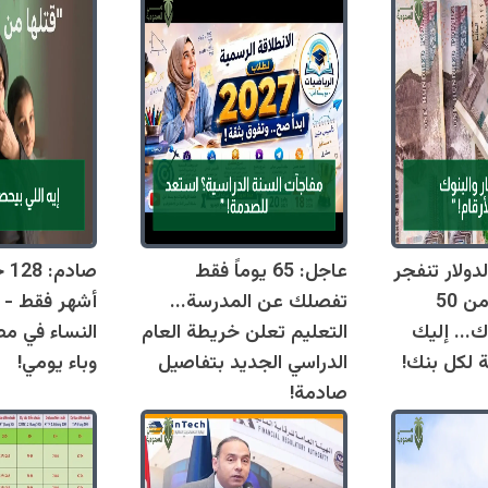
دولار تنفجر
عاجل: 65 يوماً فقط
اليوم وتقترب من 50
تفصلك عن المدرسة...
أشهر فقط - 
ك... إليك
التعليم تعلن خريطة العام
النساء في مص
ة لكل بنك!
الدراسي الجديد بتفاصيل
وباء يومي!
صادمة!