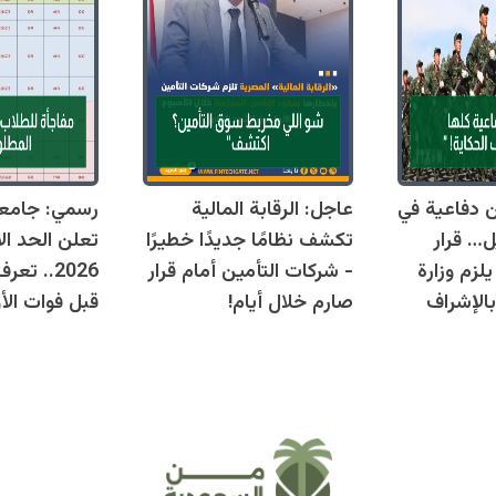
قوانين دفاعية في
عاجل: الرقابة المالية
رسمي: جامع
ل… قرار
تكشف نظامًا جديدًا خطيرًا
تعلن الحد ال
زم وزارة
- شركات التأمين أمام قرار
2026.. ت
بالإشراف
صارم خلال أيام!
قبل فوات الأو