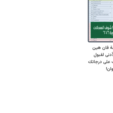
ة فان هين
أدنى لقبول
عرف على درجاتك
ان!