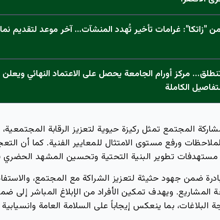
 "زاتكا": غرامات تأخير تُهدد المنشآت… آخر موعد لتقديم نما
تفاصيل الكاملة
شاركة المجتمع تمثل ركيزة حيوية لتعزيز الرقابة المجتمعية،
ملاحظات ورفع مستوى الامتثال للمعايير الفنية. كما أن التع
مستهدفات تطوير البنية التحتية وتحسين المشهد الحضري ف
ادرة ضمن جهود حثيثة لتعزيز الشراكة مع المجتمع، والاستفاد
ة المشاريع. ويهدف تمكين الأفراد من الإبلاغ المباشر إلى ضم
ة البلاغات، بما ينعكس إيجاباً على السلامة العامة وانسيابية 