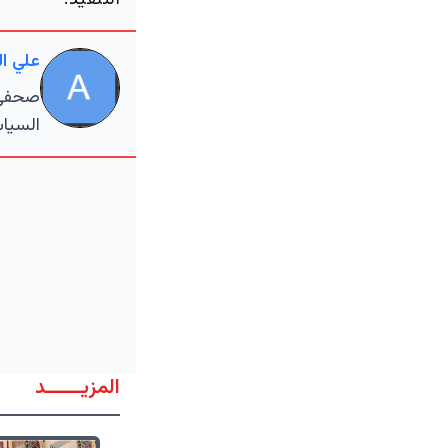
التنفيذ.
علي ا
صحفي م
السياس
المزيــــــد