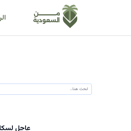
ال
عاجل لسكان 