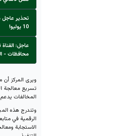
تحذير عاجل من
10 يوليو!
محافظات - ال
ويرى المركز أن م
تسريع معالجة ال
المخالفات يدعم 
وتندرج هذه المب
الرقمية في متابع
الاستجابة ومعالج