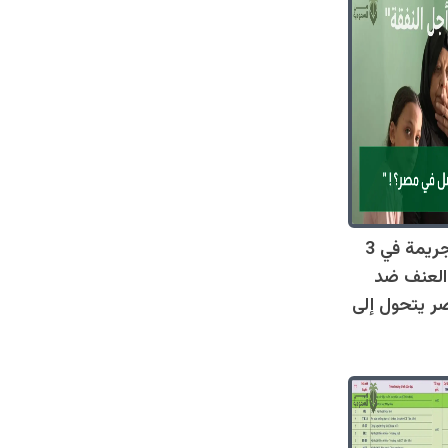
صادم: 128 جريمة في 3
العنف ضد
ر يتحول إلى