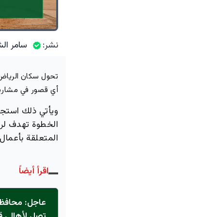
نشر:
سامر الش
تحول سكان الرياض 
أي قصور في مشاريع
ويأتي ذلك استجا
الخطوة تهدف لرف
المتعلقة بأعمال 
اقرأ أيضاً
عاجل: محافظ 
تصل لأهالي ق