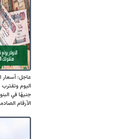
عاجل: أسعار ال
جنيهًا في البنو
الأرقام الصادم