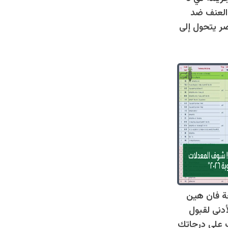
العنف ضد
ر يتحول إلى
ة فان هين
أدنى لقبول
عرف على درجاتك