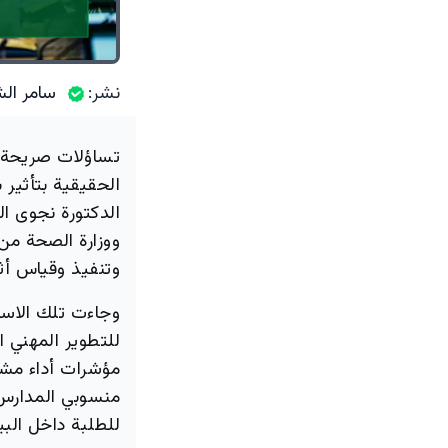
نشر:
سامر الش
تساؤلات صريحة 
الحقيقية بتأثير
الدكتورة نجوى ا
ووزارة الصحة من
وتنفيذ وقياس أثر
وجاءت تلك الاست
مؤشرات أداء مشت
منسوبي المدارس،
للطلبة داخل البي