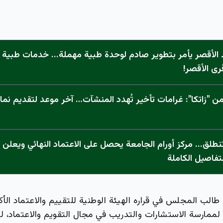
الأقصر يأمر بتطوير صادم لوحدة طبية مهملة... خدمات طبية "
رى الأقصر!
 "زاتكا": غرامات تأخير تُهدد المنشآت… آخر موعد لتقديم نما
تفاصيل الكاملة
لب المجلس في قراره الهيئة الوطنية للتقييم والاعتماد الأك
لممارسة الاستشارات والتدريب في مجال التقويم والاعتماد، 