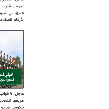
جنيهًا في البنو
الأرقام الصادم
عاجل: 9 
طريقها للتعدي
حكومي صادم يل