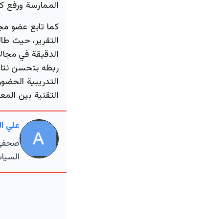
الممارسة ورفع كف
كما تابع عضو مج
التقرير، حيث طال
الدقيقة في مجا
ربطه بتحسن نتائج
التدريبية الحضو
التقنية بين المع
علي ا
صحفي م
السياس