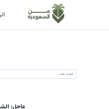
ال
عاجل: الشو