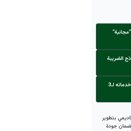
مجانية"
ذج الضريبة
عاجل: القناة تنطلق... مركز أورام الجامعة يحصل على الاعتماد النهائي ويعلن خدماته لـ3
اديمي بتطوير
لضمان جودة