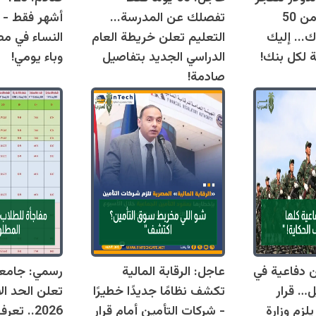
اليوم وتقترب من 50
تفصلك عن المدرسة...
أشهر فقط - 
ك... إليك
التعليم تعلن خريطة العام
النساء في مص
ة لكل بنك!
الدراسي الجديد بتفاصيل
وباء يومي!
صادمة!
قوانين دفاعية في
عاجل: الرقابة المالية
رسمي: جامع
ل… قرار
تكشف نظامًا جديدًا خطيرًا
تعلن الحد ال
زم وزارة
- شركات التأمين أمام قرار
2026.. ت