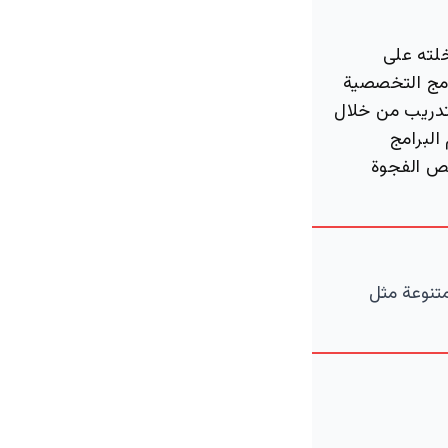
لته على
رامج التخصصية
تدريب من خلال
البرامج
يص الفجوة
متنوعة مثل