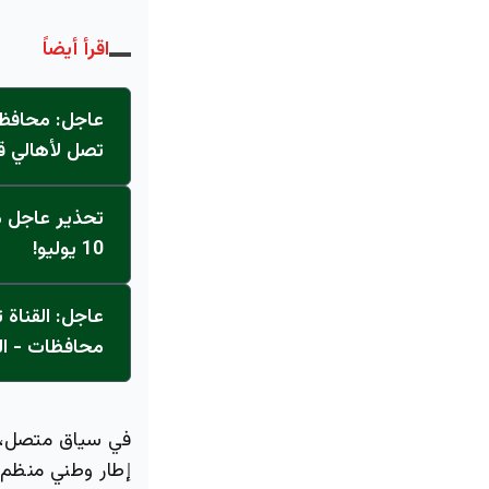
اقرأ أيضاً
عاجل: محافظ 
تصل لأهالي ق
تحذير عاجل من
10 يوليو!
محافظات - ال
في سياق متصل، طا
إطار وطني منظم 