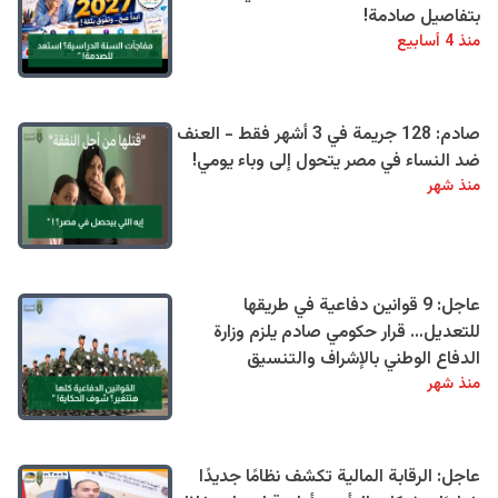
بتفاصيل صادمة!
منذ 4 أسابيع
صادم: 128 جريمة في 3 أشهر فقط - العنف
ضد النساء في مصر يتحول إلى وباء يومي!
منذ شهر
عاجل: 9 قوانين دفاعية في طريقها
للتعديل… قرار حكومي صادم يلزم وزارة
الدفاع الوطني بالإشراف والتنسيق
منذ شهر
عاجل: الرقابة المالية تكشف نظامًا جديدًا