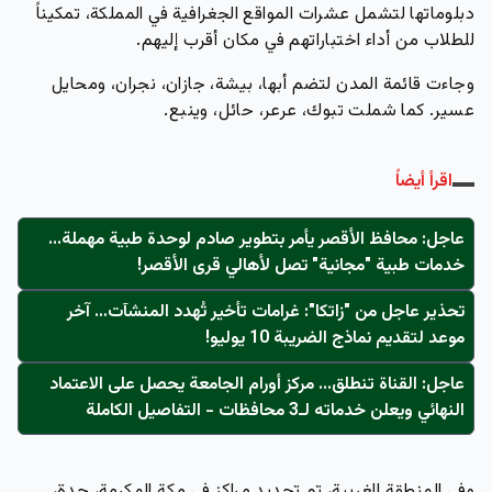
دبلوماتها لتشمل عشرات المواقع الجغرافية في المملكة، تمكيناً
للطلاب من أداء اختباراتهم في مكان أقرب إليهم.
وجاءت قائمة المدن لتضم أبها، بيشة، جازان، نجران، ومحايل
عسير. كما شملت تبوك، عرعر، حائل، وينبع.
اقرأ أيضاً
عاجل: محافظ الأقصر يأمر بتطوير صادم لوحدة طبية مهملة...
خدمات طبية "مجانية" تصل لأهالي قرى الأقصر!
تحذير عاجل من "زاتكا": غرامات تأخير تُهدد المنشآت… آخر
موعد لتقديم نماذج الضريبة 10 يوليو!
عاجل: القناة تنطلق... مركز أورام الجامعة يحصل على الاعتماد
النهائي ويعلن خدماته لـ3 محافظات - التفاصيل الكاملة
وفي المنطقة الغربية، تم تحديد مراكز في مكة المكرمة، جدة،