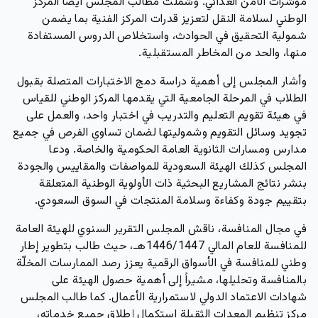
مؤشرات الأمن الغذائي. وشملت مطالب المجلس أيضاً المركز
الوطني لسلامة النقل لتعزيز قدرات المركز الفنية بما يضمن
شمولية التحقيق في الحوادث، واستخلاص الدروس المستفادة
منها، والحد من المخاطر المستقبلية.
وأشار المجلس إلى أهمية دراسة دمج الاختبارات المتصلة بقبول
الطلاب في المرحلة الجامعية التي يقدمها المركز الوطني للقياس
في هيئة تقويم التعليم والتدريب في اختبار واحد، والعمل على
تجويد وسائل التقويم وشموليتها لضمان تساوي الفرص في جميع
مدارس ومسارات الثانوية العامة الحكومية والخاصة. ودعا
المجلس كذلك الهيئة السعودية للمواصفات والمقاييس والجودة
بنشر نتائج المشاريع البحثية ذات الأولوية الوطنية المتعلقة
بتقييم جودة وكفاءة وسلامة المنتجات في السوق السعودي.
في مجال المنافسة، ناقش المجلس التقرير السنوي للهيئة العامة
للمنافسة للعام المالي 1446/1447هـ، حيث طالب بتطوير إطار
وطني للمنافسة في الأسواق الرقمية يعزز رصد الممارسات المخلّة
بالمنافسة وتحليلها، مشيراً إلى أهمية حصول الهيئة على
شهادات الاعتماد الدولي لاستمرارية الأعمال. كما طالب المجلس
مركز تنظيم المعدات الثقيلة استكمال إطلاق جميع خدماته،