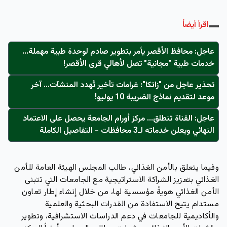
اقرأ أيضاً
عاجل: محافظ الأقصر يأمر بتطوير صادم لوحدة طبية مهملة...
خدمات طبية "مجانية" تصل لأهالي قرى الأقصر!
تحذير عاجل من "زاتكا": غرامات تأخير تُهدد المنشآت… آخر
موعد لتقديم نماذج الضريبة 10 يوليو!
عاجل: القناة تنطلق... مركز أورام الجامعة يحصل على الاعتماد
النهائي ويعلن خدماته لـ3 محافظات - التفاصيل الكاملة
وفيما يتعلق بالأمن الغذائي، طالب المجلس الهيئة العامة للأمن
الغذائي بتعزيز الشراكة الاستراتيجية مع الجامعات التي تتبنى
الأمن الغذائي هويةً مؤسسية لها، من خلال إنشاء إطار تعاون
مستدام يتيح الاستفادة من القدرات البحثية والعلمية
والأكاديمية للجامعات في دعم الدراسات الاستشرافية، وتطوير