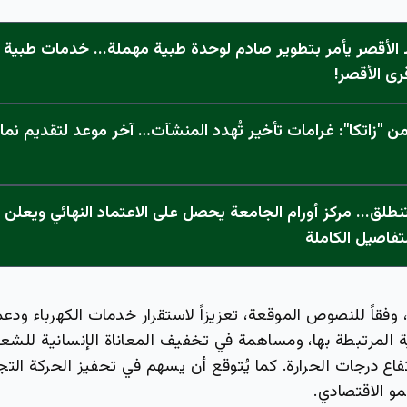
الأقصر يأمر بتطوير صادم لوحدة طبية مهملة... خدمات طبية "
رى الأقصر!
 "زاتكا": غرامات تأخير تُهدد المنشآت… آخر موعد لتقديم نما
تفاصيل الكاملة
 وفقاً للنصوص الموقعة، تعزيزاً لاستقرار خدمات الكهرباء ودعم
 المرتبطة بها، ومساهمة في تخفيف المعاناة الإنسانية للشعب
فاع درجات الحرارة. كما يُتوقع أن يسهم في تحفيز الحركة ال
مو الاقتصادي.