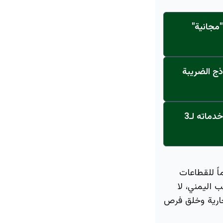
مجانية"
ذج الضريبة
عاجل: القناة تنطلق... مركز أورام الجامعة يحصل على الاعتماد النهائي ويعلن خدماته لـ3
اً للقطاعات
 اليمني، لا
تجارية وخلق فرص