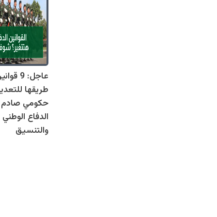
عاجل: 9 
طريقها للتعدي
حكومي صادم يل
الدفاع الوطني 
والتنسيق