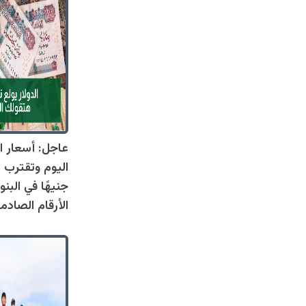
عاجل: أسعار ال
جنيهًا في البنو
الأرقام الصادم