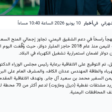
هراني
في
أخبار
10 يونيو 2026 الساعة 10:40 مساءاً
جاً راسخاً في دعم الشقيق اليمني، تجاوز إجمالي المنح الس
النفطية المقدمة لليمن منذ عام 2018 حاجز المليار دولار، حيث وُقِّع
تم التوقيع على الاتفاقية برعاية رئيس مجلس الوزراء الدكتور 
رباء والطاقة المهندس عدنان الكاف، والمشرف العام على البر
يمن السفير محمد بن سعيد آل جابر. وتهدف الاتفاقية المقدمة
السعودي إلى توريد مشتقات نفطية (د
 المحافظات اليمنية.