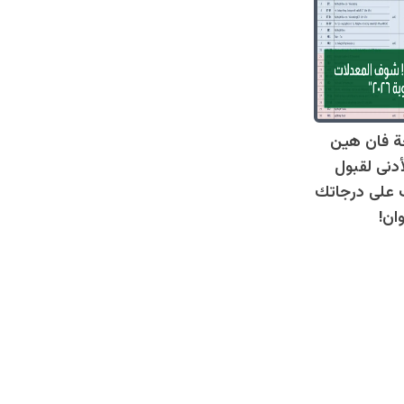
ة فان هين
أدنى لقبول
عرف على درجاتك
ان!