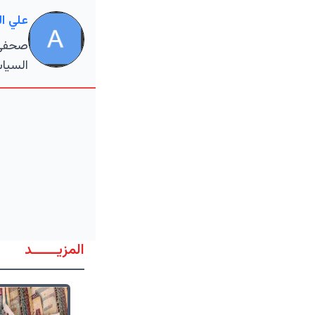
علي ا
صحفي م
السياس
المزيــــــد