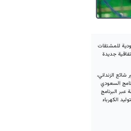
عودية للمشتقات
َت اليوم اتفاقية جديدة
شائع الزنداني،
نامج السعودي
 عبر البرنامج
يزل ومازوت) لدعم أكثر من 70 محطة لتوليد الكهرباء