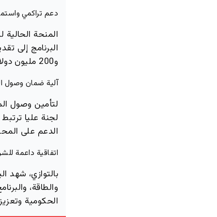
دعم تراكمي واستمر
المنحة الحالية
و200 مليون دولار في 2022، و81.2 مليون دولار في 2026.
آلية ضمان وصول ا
لتأمين وصول الم
لجنة عليا ترتبط 
الدعم على المحط
اتفاقية داعمة للشر
بالتوازي، شهد الي
والطاقة، والبرنا
الحكومية وتعزيز ق