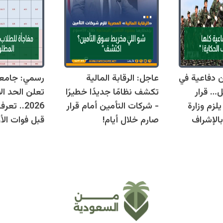
قوانين دفاعية في
عاجل: الرقابة المالية
رسمي: جامع
ل… قرار
تكشف نظامًا جديدًا خطيرًا
تعلن الحد ال
زم وزارة
- شركات التأمين أمام قرار
2026.. ت
بالإشراف
صارم خلال أيام!
قبل فوات الأو