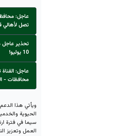
عاجل: محافظ 
تصل لأهالي ق
تحذير عاجل من
10 يوليو!
محافظات - ال
ويأتي هذا الدعم،
الحيوية والخدمية
سيما في فترة ارت
العمل وتعزيز الن