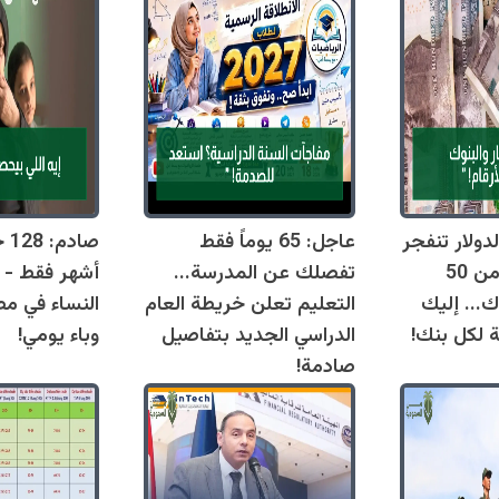
دولار تنفجر
عاجل: 65 يوماً فقط
اليوم وتقترب من 50
تفصلك عن المدرسة...
أشهر فقط - 
ك... إليك
التعليم تعلن خريطة العام
النساء في مص
ة لكل بنك!
الدراسي الجديد بتفاصيل
وباء يومي!
صادمة!