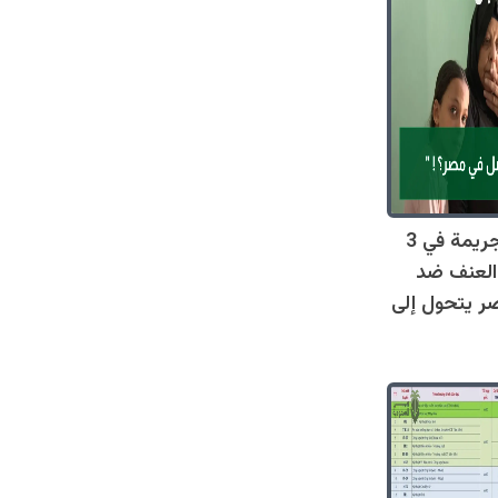
صادم: 128 جريمة في 3
العنف ضد
ر يتحول إلى