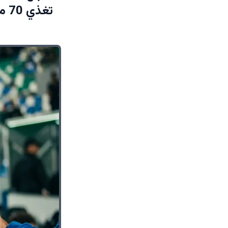
تغذي 70 محطة… كيف تغير حياة اليمنيين؟