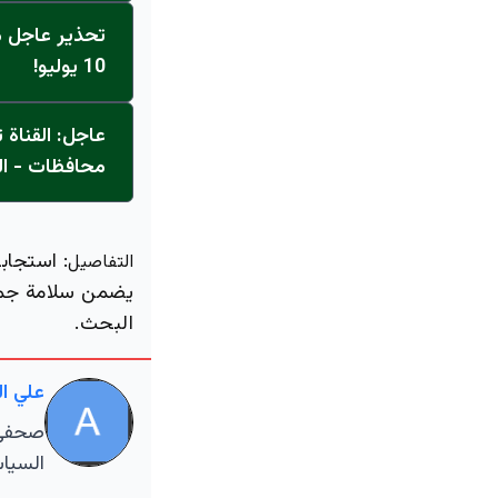
تحذير عاجل من
10 يوليو!
محافظات - ال
: استجاب
التفاصيل
يضمن سلامة جمي
البحث.
علي ا
صحفي م
السياس