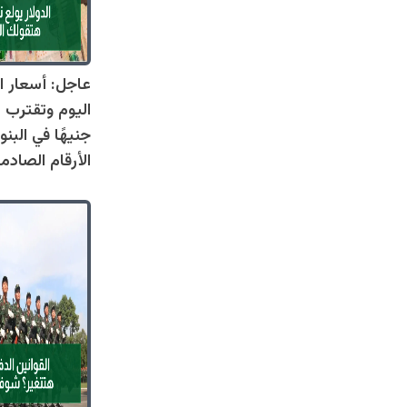
عاجل: أسعار ال
جنيهًا في البنو
الأرقام الصادم