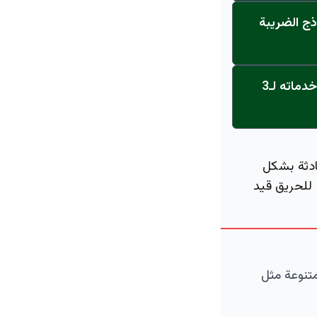
ذج الضريبة
عاجل: القناة تنطلق... مركز أورام الجامعة يحصل على الاعتماد النهائي ويعلن خدماته لـ3
حادثة بشكل
للحريق قيد
متنوعة مثل