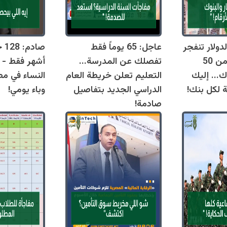
دولار تنفجر
عاجل: 65 يوماً فقط
اليوم وتقترب من 50
تفصلك عن المدرسة...
أشهر فقط - 
ك... إليك
التعليم تعلن خريطة العام
النساء في مص
ة لكل بنك!
الدراسي الجديد بتفاصيل
وباء يومي!
صادمة!