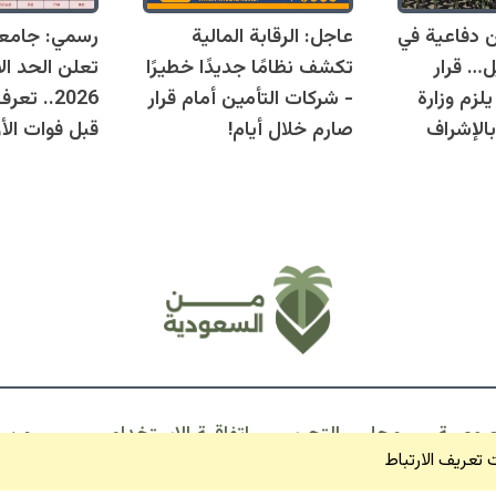
قوانين دفاعية في
عاجل: الرقابة المالية
رسمي: جامع
ل… قرار
تكشف نظامًا جديدًا خطيرًا
تعلن الحد ال
زم وزارة
- شركات التأمين أمام قرار
2026.. ت
بالإشراف
صارم خلال أيام!
قبل فوات الأو
صوصية
مجلس التحرير
اتفاقية الاستخدام
من السعودية
تعريف الارتباط