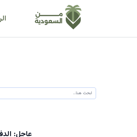
ال
عاجل: الدف