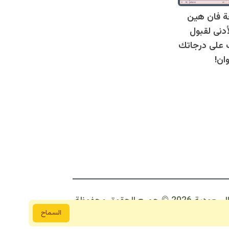
ة فان هين
أدنى لقبول
عرف على درجاتك
ان!
 2026 © جمبع الحقوق محفوظة
السماح