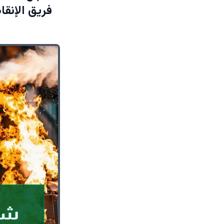
فريق الإنقاذ يحقق نج