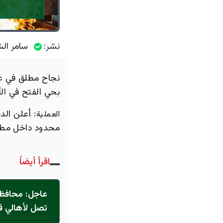
نشر:
سامر الش
نجاح مطلق في ع
بحي الفتح في ال
: أعلن الد
العملية
محدود داخل مطعم
اقرأ أيضاً
عاجل: محافظ 
تصل لأهالي ق