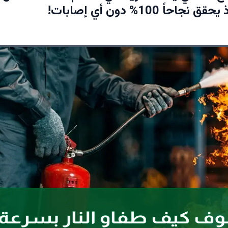
احاً 100% دون أي إصابات!