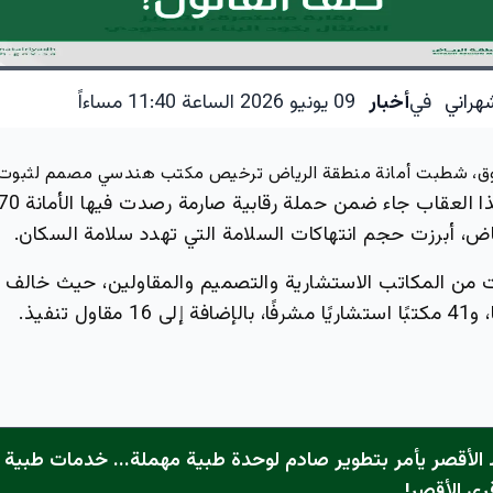
هراني
في
أخبار
09 يونيو 2026 الساعة 11:40 مساءاً
وق، شطبت أمانة منطقة الرياض ترخيص مكتب هندسي مصمم لثبوت م
اض، أبرزت حجم انتهاكات السلامة التي تهدد سلامة السكان.
قاول تنفيذ.
الأقصر يأمر بتطوير صادم لوحدة طبية مهملة... خدمات طبية "
رى الأقصر!