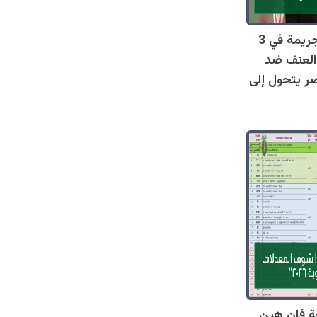
صادم: 128 جريمة في 3
العنف ضد
ر يتحول إلى
ة فان هين