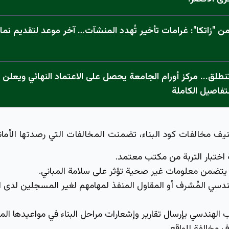
 "زاتكا": غرامات تأخير تُهدد المنشآت… آخر موعد لتقديم نما
تفاصيل الكاملة
نيف مخالفات كود البناء، تضمنت المخالفات التي رصدتها الأمان
اختبار التربة من مكتب معتمد.
ة يتضمن معلومات غير صحية تؤثر على سلامة المباني.
ندسي المُشرف أو المقاول المنفذ لمهامهم لغير المسجلين لدى 
 الهندسي بإرسال تقارير وإشعارات مراحل البناء في مواعيدها الم