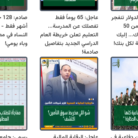
دولار تنفجر
عاجل: 65 يوماً فقط
اليوم وتقترب من 50
تفصلك عن المدرسة...
أشهر فقط - 
ك... إليك
التعليم تعلن خريطة العام
النساء في مص
ة لكل بنك!
الدراسي الجديد بتفاصيل
وباء يومي!
صادمة!
قوانين دفاعية في
عاجل: الرقابة المالية
رسمي: جامع