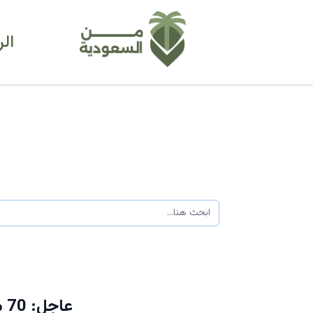
ال
عا