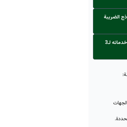
ذج الضريبة
عاجل: القناة تنطلق... مركز أورام الجامعة يحصل على الاعتماد النهائي ويعلن خدماته لـ3
ة:
الجهات
حددة.