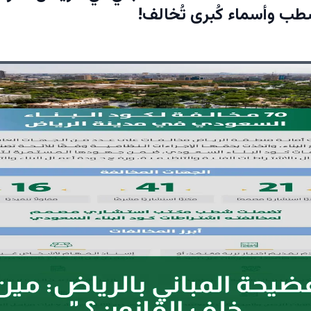
ب وأسماء كُبرى تُخالف!