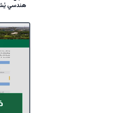
هندسي يُشط