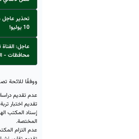
تحذير عاجل من
10 يوليو!
محافظات - ال
ووفقًا للائحة تص
عدم تقديم دراسة 
تقديم اختبار ترب
إسناد المكتب اله
المختصة.
عدم التزام المكتب