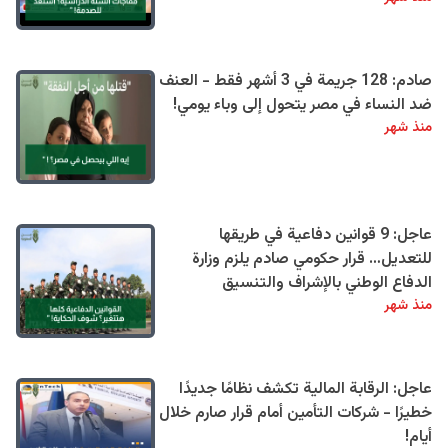
صادم: 128 جريمة في 3 أشهر فقط - العنف
ضد النساء في مصر يتحول إلى وباء يومي!
منذ شهر
عاجل: 9 قوانين دفاعية في طريقها
للتعديل… قرار حكومي صادم يلزم وزارة
الدفاع الوطني بالإشراف والتنسيق
منذ شهر
عاجل: الرقابة المالية تكشف نظامًا جديدًا
خطيرًا - شركات التأمين أمام قرار صارم خلال
أيام!