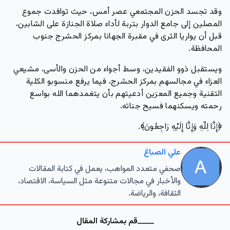
وقد تجسد الحزن المجتمعي عصر أمس، حيث توافدت جموع
المصلين إلى
جامع الدوار
بتربة لأداء صلاة الجنازة على الشابين،
قبل أن يواريا الثرى في
مقبرة الجهانا
بمركز
الحشرج
جنوب
المحافظة.
ويستقبل ذوو الفقيدين، وسط أجواء من الحزن والأسى، مشيعي
العزاء في مجالسهم بمركز الحشرج، فيما يرفع منسوبو الكلية
التقنية وجميع المعزين أدعيتهم بأن يتغمدهما الله بواسع
رحمته ويسكنهما فسيح جناته.
﴿إِنَّا لِلّهِ وَإِنَّا إِلَيْهِ رَاجِعُونَ﴾.
علي الصباغ
صحفي متعدد المواهب، يعمل في كتابة المقالات
والأخبار في مجالات متنوعة مثل السياسة، الاقتصاد،
الثقافة، والرياضة.
قم بمشاركة المقال