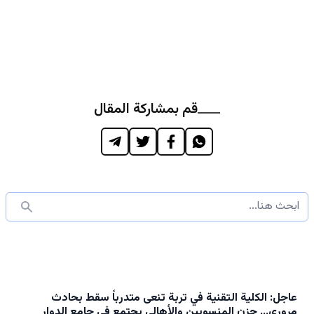
قم بمشاركة المقال
عاجل: الكلية التقنية في تربة تنعى متدرباً سقط بحادث
مروري… حزن المنسوبين والأهالي يجتمع في جامع الدوار