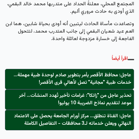
المجتمع المحلي، معلنةً الحداد على متدربها
محمد خالد البقمي
،
الذي أودى به حادث مروري أليم.
وتصاعدت مأساة الحادث ليتبين أنه أودى بحياة شابين، هما ابن
العم
عيد شعيان البقمي
إلى جانب المتدرب محمد، لتتحول
الفاجعة إلى خسارة مزدوجة لعائلة واحدة.
اقرأ أيضاً
عاجل: محافظ الأقصر يأمر بتطوير صادم لوحدة طبية مهملة...
خدمات طبية "مجانية" تصل لأهالي قرى الأقصر!
تحذير عاجل من "زاتكا": غرامات تأخير تُهدد المنشآت… آخر
موعد لتقديم نماذج الضريبة 10 يوليو!
عاجل: القناة تنطلق... مركز أورام الجامعة يحصل على الاعتماد
النهائي ويعلن خدماته لـ3 محافظات - التفاصيل الكاملة