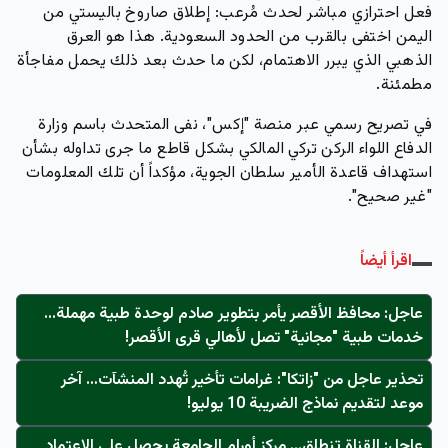
فعل احترازي مباشر لحدث مُرعب: إطلاق صاروخ باليستي من
اليمن اختفى بالقرب من الحدود السعودية. هذا هو العرق
الذهبي الذي يبرر الاهتمام، لكن ما حدث بعد ذلك يحمل مفاجأة
مطمئنة.
في تصريح رسمي عبر منصة "إكس"، نفى المتحدث باسم وزارة
الدفاع اللواء الركن تركي المالكي بشكل قاطع ما جرى تداوله بشأن
استهداف قاعدة الأمير سلطان الجوية، مؤكداً أن تلك المعلومات
"غير صحيح".
اقرأ أيضاً
عاجل: محافظ الأقصر يأمر بتطوير صادم لوحدة طبية مهملة...
خدمات طبية "مجانية" تصل لأهالي قرى الأقصر!
تحذير عاجل من "زاتكا": غرامات تأخير تُهدد المنشآت… آخر
موعد لتقديم نماذج الضريبة 10 يوليو!
عاجل: القناة تنطلق... مركز أورام الجامعة يحصل على الاعتماد