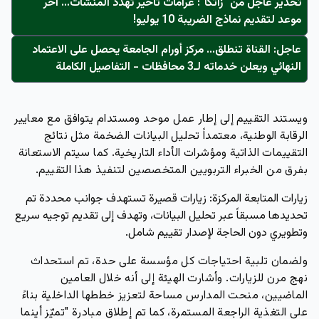
تحذير عاجل من "زاتكا": غرامات تأخير تُهدد المنشآت… آخر
موعد لتقديم نماذج الضريبة 10 يوليو!
عاجل: القناة تنطلق... مركز أورام الجامعة يحصل على الاعتماد
النهائي ويعلن خدماته لـ3 محافظات - التفاصيل الكاملة
ويستند التقييم إلى إطار عمل موحد ومستدام يتوافق مع معايير
الرقابة الوطنية، معتمداً تحليل البيانات الضخمة مثل نتائج
التقييمات الذاتية ومؤشرات الأداء التاريخية. كما سيتم الاستعانة
بفرق من الخبراء التربويين المتخصصين لتنفيذ هذا التقييم.
زيارات المتابعة المركزة:
زيارات قصيرة تستهدف جوانب محددة تم
تحديدها مسبقاً عبر تحليل البيانات، وتهدف إلى تقديم توجيه سريع
وتطويري دون الحاجة لإصدار تقييم شامل.
ولضمان تلبية احتياجات كل مؤسسة على حدة، تم استحداث
نهج مرن للزيارات. وأشارت الهيئة إلى أنه خلال العامين
الماضيين، منحت المدارس مساحة لتعزيز خططها الداخلية بناءً
على التغذية الراجعة المستمرة، كما تم إطلاق مبادرة "تميّز أينما