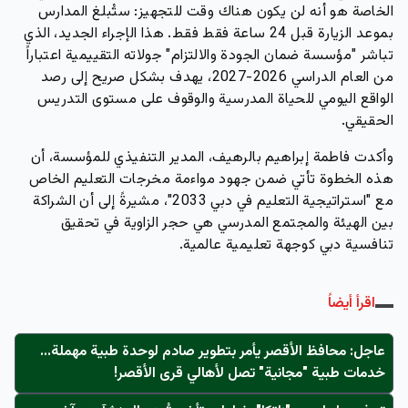
الخاصة هو أنه لن يكون هناك وقت للتجهيز: ستُبلغ المدارس
بموعد الزيارة قبل 24 ساعة فقط فقط. هذا الإجراء الجديد، الذي
تباشر "مؤسسة ضمان الجودة والالتزام" جولاته التقييمية اعتباراً
من العام الدراسي 2026-2027، يهدف بشكل صريح إلى رصد
الواقع اليومي للحياة المدرسية والوقوف على مستوى التدريس
الحقيقي.
وأكدت فاطمة إبراهيم بالرهيف، المدير التنفيذي للمؤسسة، أن
هذه الخطوة تأتي ضمن جهود مواءمة مخرجات التعليم الخاص
مع "استراتيجية التعليم في دبي 2033"، مشيرةً إلى أن الشراكة
بين الهيئة والمجتمع المدرسي هي حجر الزاوية في تحقيق
تنافسية دبي كوجهة تعليمية عالمية.
اقرأ أيضاً
عاجل: محافظ الأقصر يأمر بتطوير صادم لوحدة طبية مهملة...
خدمات طبية "مجانية" تصل لأهالي قرى الأقصر!