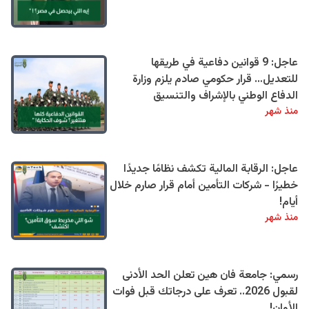
عاجل: 9 قوانين دفاعية في طريقها
للتعديل… قرار حكومي صادم يلزم وزارة
الدفاع الوطني بالإشراف والتنسيق
منذ شهر
عاجل: الرقابة المالية تكشف نظامًا جديدًا
خطيرًا - شركات التأمين أمام قرار صارم خلال
أيام!
منذ شهر
رسمي: جامعة فان هين تعلن الحد الأدنى
لقبول 2026.. تعرف على درجاتك قبل فوات
الأوان!