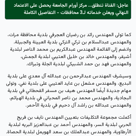
عاجل: القناة تنطلق... مركز أورام الجامعة يحصل على الاعتماد
النهائي ويعلن خدماته لـ3 محافظات - التفاصيل الكاملة
كما تولى المهندس رائد بن رضيان العجرفي بلدية محافظة مرات،
والمهندس عبدالسلام بن تركي التركي بلدية العيينة والجبيلة.
وانضم إلى القائمة المهندس عبدالكريم بن محمد الناصر لبلدية
أشيقر، والمهندس خالد بن خليل العتيبي لبلدية الجمش،
والمهندس فهد بن حمد الشبيكي لبلدية الجلة وتبراك.
وسيشرف المهندس عبدالرحمن بن عبدالله آل معدي على بلدية
البديع، والمهندس مشعل بن عايد العتيبي على بلدية نفي. وتولى
مهام جديدة أيضًا المهندس هيف بن مسفر القحطاني في بلدية
البجادية، والمهندس محمد بن ناصر المحياني في بلدية الهياثم،
والمهندس عبدالله بن راشد آل دحيم في بلدية الأحمر.
أكملت مجموعة التكليفات بتعيين المهندس نايف بن فريح
الحربي لبلدية السر، والمهندس أحمد بن عبدالعزيز البريه لبلدية
الأرطاوية، والمهندس عبدالملك بن سعد الهويمل لبلدية الحصاة.