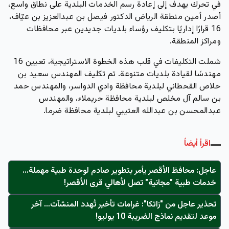
في تحرك يهدف إلى إعادة رسم الخدمات البلدية على نطاق واسع،
أصدر أمين منطقة الرياض الدكتور فيصل بن عبدالعزيز بن عيّاف،
16 قرارًا إداريًا بتكليف رؤساء بلديات جديدين عبر محافظات
ومراكز المنطقة.
شملت التكليفات في قلب هذه الخطوة الاستراتيجية، تعيين 16
مهندسًا لقيادة بلديات متنوعة. تم تكليف المهندس سعيد بن
حلاص القحطاني لبلدية محافظة وادي الدواسر، والمهندس حمد
بن سالم آل مخلص لبلدية محافظة حريملاء، والمهندس
عبدالمحسن بن عبدالله العتيبي لبلدية محافظة ضرما.
اقرأ أيضاً
عاجل: محافظ الأقصر يأمر بتطوير صادم لوحدة طبية مهملة...
خدمات طبية "مجانية" تصل لأهالي قرى الأقصر!
تحذير عاجل من "زاتكا": غرامات تأخير تُهدد المنشآت… آخر
موعد لتقديم نماذج الضريبة 10 يوليو!