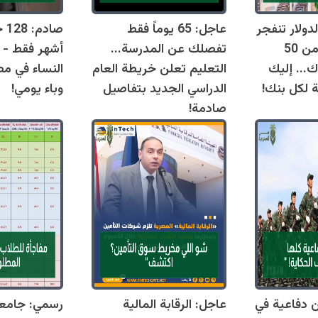
دولار تنفجر
عاجل: 65 يوماً فقط
اليوم وتقترب من 50
تفصلك عن المدرسة...
أشهر فقط - 
ك... إليك
التعليم تعلن خريطة العام
النساء في مص
ة لكل بنك!
الدراسي الجديد بتفاصيل
وباء يومي!
صادمة!
قوانين دفاعية في
عاجل: الرقابة المالية
رسمي: جامع