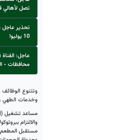
تصل لأهالي ق
تحذير عاجل من
10 يوليو!
محافظات - ال
وتتنوع الوظائف ا
وخدمات الطهي و
مساعد تشغيل (المعرف: 
والالتزام ببروتوكو
مستقبل المطعم (المعرف