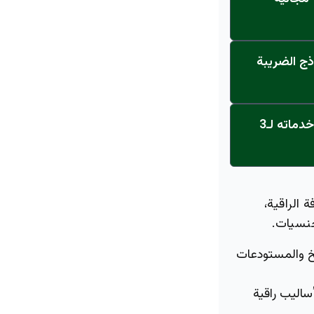
ذج الضريبة
عاجل: القناة تنطلق... مركز أورام الجامعة يحصل على الاعتماد النهائي ويعلن خدماته لـ3
الراقية،
نسيات.
بخ والمستودعات
أساليب راقية