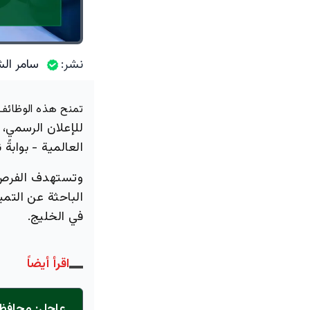
نشر:
سامر الش
تمنح هذه الوظائف 
للإعلان الرسمي، 
العالمية - بوابة
وتستهدف الفرص ال
الباحثة عن التمي
في الخليج.
اقرأ أيضاً
عاجل: محافظ 