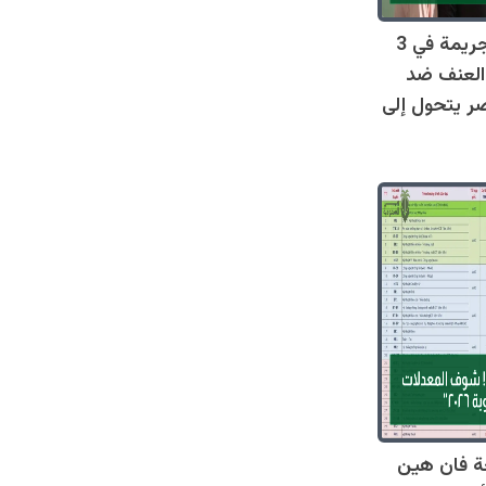
صادم: 128 جريمة في 3
العنف ضد
ر يتحول إلى
ة فان هين