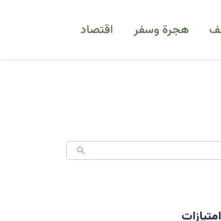
ف
هجرة وسفر
اقتصاد
اغر بـ امتيازات