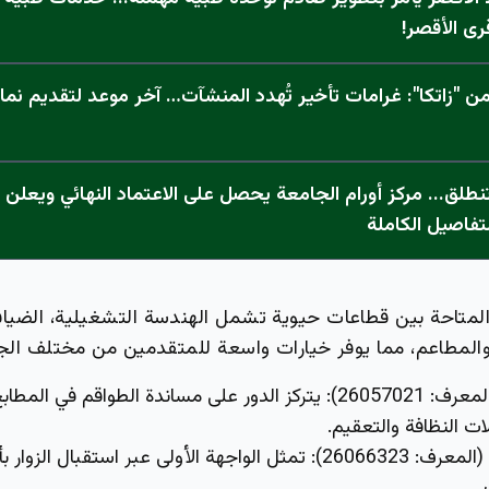
رى الأقصر!
 "زاتكا": غرامات تأخير تُهدد المنشآت… آخر موعد لتقديم نما
تفاصيل الكاملة
لمتاحة بين قطاعات حيوية تشمل الهندسة التشغيلية، الضيافة 
المطاعم، مما يوفر خيارات واسعة للمتقدمين من مختلف الج
26057021):
يتركز الدور على مساندة الطواقم في المطا
لات النظافة والتعقيم.
: 26066323):
تمثل الواجهة الأولى عبر استقبال الزوار ب