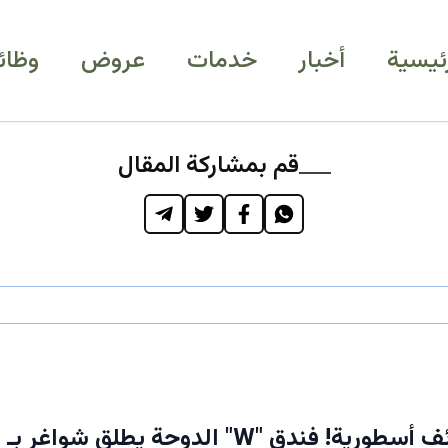
رئيسية
أخبار
خدمات
عروض
وظائ
قم بمشاركة المقال
عاجل: وظائف أسطورية! فندق "W" الدوحة يطلق شو