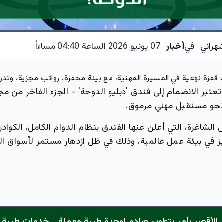
هراني
في
أخبار
07 يونيو 2026 الساعة 04:40 مساءاً
قفزة نوعية في المسيرة المهنية، مع بيئة محفزة، رواتب مجزية، وتد
تعتبر الانضمام إلى فندق 'دبليو الدوحة' - الجزء الفاخر من 
ً نحو مستقبل مهني مرموق.
شاغرة، التي أعلن عنها الفندق بنظام الدوام الكامل، الكواد
ز في بيئة عمل عالمية، وذلك في ظل ازدهار مستمر لأسواق الض
الأقصر يأمر بتطوير صادم لوحدة طبية مهملة... خدمات طبية "