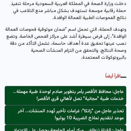
دخلت وزارة الصحة في المملكة العربية السعودية مرحلة تنفيذ
حملة رقابية موسعة تستهدف بشكل مباشر
منع التلاعب
في
نتائج الفحوصات الطبية للعمالة الوافدة.
وتهدف الحملة، التي تحمل اسم
"ضمان موثوقية فحوصات العمالة
الوافدة"
، إلى فرض سيطرة أشد على مراكز الفحص الخاصة. وتضع
نصب عينها تحقيق عدة أهداف حاسمة، تشمل التأكد من دقة
وصحة النتائج، والتحقق من التزام المنشآت الصحية
بالبروتوكولات المعتمدة.
اقرأ أيضاً
عاجل: محافظ الأقصر يأمر بتطوير صادم لوحدة طبية مهملة...
خدمات طبية "مجانية" تصل لأهالي قرى الأقصر!
تحذير عاجل من "زاتكا": غرامات تأخير تُهدد المنشآت… آخر
موعد لتقديم نماذج الضريبة 10 يوليو!
عاجل: القناة تنطلق... مركز أورام الجامعة يحصل على الاعتماد