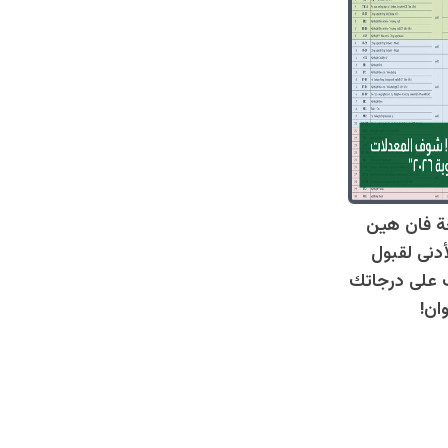
ة فان هين
أدنى لقبول
عرف على درجاتك
ان!