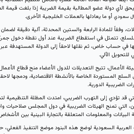
 أيضاً صياغة المادة الثالثة عشرة بالكامل لتنظيم المطالبة با
ق لأي دولة عضو المطالبة بقيمة الضريبة إذا بلغت قيمة الصف
أو ما يعادلها بالعملات الخليجية الأخرى.
ات، وفقاً للمادة الرابعة والستين المحدثة، آلية دقيقة لضما
للسلع، تتمثل في استقطاع الضريبة عند أول نقطة دخول جمرك
ا في حساب خاص، ثم نقلها لاحقاً إلى الدولة المستهدفة عبر ن
للتحويل الآلي.
ئة الأعمال، تتيح التعديلات للدول الأعضاء منح قطاع الأعمال
السلع المستوردة الخاصة بالأنشطة الاقتصادية، ودمجها لاحقاً
ات الضريبية الدورية.
تي قد تؤدي إلى التهرب الضريبي، امتدت المظلة التنظيمية لت
ن، التي تمنح الهيئات الضريبية في دول المجلس صلاحيات واس
 البيانات والمعلومات المتعلقة بالتجارة البينية بين الأشخاص
العربية السعودية لوضع هذه البنود موضع التنفيذ الفعلي، 