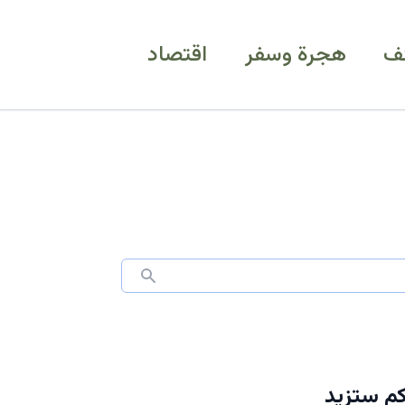
ف
هجرة وسفر
اقتصاد
كم ستزيد