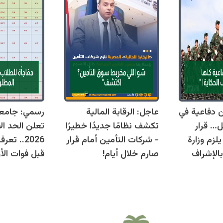
قوانين دفاعية في
عاجل: الرقابة المالية
رسمي: جامع
ل… قرار
تكشف نظامًا جديدًا خطيرًا
تعلن الحد ال
زم وزارة
- شركات التأمين أمام قرار
2026.. ت
بالإشراف
صارم خلال أيام!
قبل فوات الأو