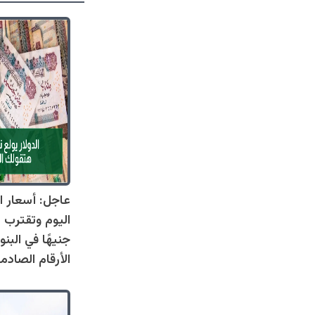
عاجل: أسعار ال
جنيهًا في البنو
الأرقام الصادم