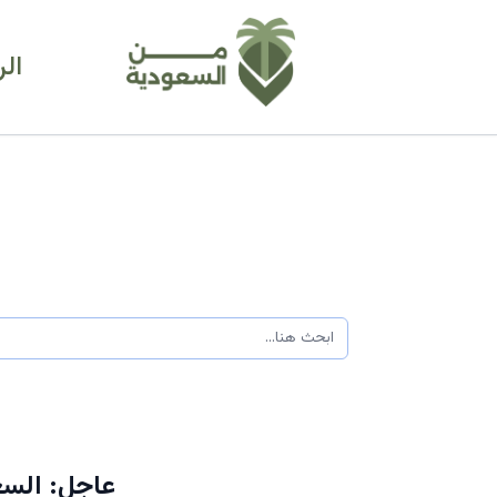
ال
عاجل: السع