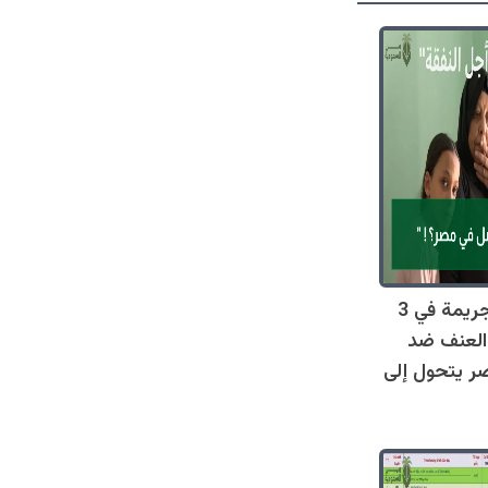
صادم: 128 جريمة في 3
العنف ضد
ر يتحول إلى