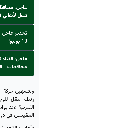
عاجل: محافظ 
تصل لأهالي ق
تحذير عاجل من
10 يوليو!
محافظات - ال
ولتسهيل حركة الب
ينظم النقل الل
الضريبة عند بوا
المقيمين في دو