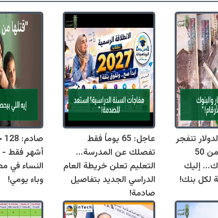
دولار تنفجر
عاجل: 65 يوماً فقط
اليوم وتقترب من 50
تفصلك عن المدرسة...
أشهر فقط - 
ك... إليك
التعليم تعلن خريطة العام
النساء في مص
ة لكل بنك!
الدراسي الجديد بتفاصيل
وباء يومي!
صادمة!