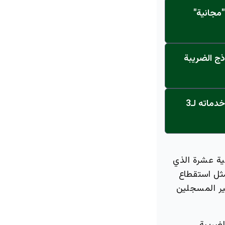
مجانية"
ذج الضريبة
عاجل: القناة تنطلق... مركز أورام الجامعة يحصل على الاعتماد النهائي ويعلن خدماته لـ3
نية عشرة الذي
ثل استقطاع
ير المسجلين