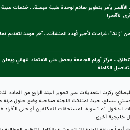
الأقصر يأمر بتطوير صادم لوحدة طبية مهملة... خدمات طبية "
رى الأقصر!
 "زاتكا": غرامات تأخير تُهدد المنشآت… آخر موعد لتقديم نما
تفاصيل الكاملة
ضائع، ركزت التعديلات على تطوير البند الرابع من المادة الثا
وجستي للسلع، حيث امتلكت اللجنة صلاحية وضع حلول مرنة م
بات الدخول ثم تسوية المستحقات للمكلفين أو حتى الأفراد غ
ل خليجية أخرى.