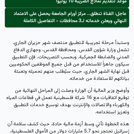
موعد لتقديم نماذج الضريبة 10 يوليو!
عاجل: القناة تنطلق... مركز أورام الجامعة يحصل على الاعتماد
النهائي ويعلن خدماته لـ3 محافظات - التفاصيل الكاملة
وستبدأ مرحلة تجريبية للتطبيق منتصف شهر حزيران الجاري،
تشمل وزارة شؤون القدس، ومحافظة القدس، وجهازي الدفاع
المدني والضابطة الجمركية. وبحسب التصريحات، فإن التطبيق
سيكون جاهزاً للاستخدام من قبل جميع الموظفين الحكوميين
قبل نهاية الشهر الجاري، حيث سيُطلب منهم تحميله وتعبئة
بياناتهم للاستفادة من خدماته.
وأوضح وزير المالية أن الوزارة وصلت إلى المراحل النهائية من
توقيع اتفاقيات مع 16 شركة فلسطينية تعمل في قطاعات المياه
والكهرباء والاتصالات والإنترنت بهدف توسيع خدمات التطبيق
وتعزيز استخدامه.
هذه الخطوة تأتي وسط أزمة مالية حادة، حيث كشف سلامة أن
إسرائيل تحتجز نحو 5.7 مليارات دولار من الأموال الفلسطينية،