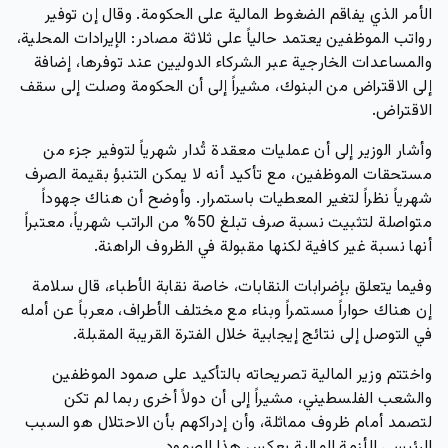
الأمر الذي يفاقم الضغوط المالية على الحكومة. وقال إن توفير
رواتب الموظفين يعتمد حالياً على ثلاثة مصادر: الإيرادات المحلية،
والمساعدات الخارجية عبر الشركاء الدوليين عند توفرها، إضافة
إلى الاقتراض من البنوك، مشيراً إلى أن الحكومة وصلت إلى سقف
الاقتراض.
وأشار الوزير إلى أن عمليات معقدة تُدار شهرياً لتوفير جزء من
مستحقات الموظفين، مع تأكيد أنه لا يمكن التنبؤ بقيمة الصرف
شهرياً نظراً لتغير المعطيات باستمرار. وأوضح أن هناك جهوداً
متواصلة لتثبيت نسبة صرف تبلغ 50% من الراتب شهرياً، معتبراً
أنها نسبة غير كافية لكنها مقبولة في الظروف الراهنة.
وفيما يتعلق بإضرابات النقابات، خاصة نقابة الأطباء، قال سلامة
إن هناك حواراً مستمراً وبناء مع مختلف الأطراف، معرباً عن أمله
في التوصل إلى نتائج إيجابية خلال الفترة القريبة المقبلة.
واختتم وزير المالية تصريحاته بالتأكيد على صمود الموظفين
والشعب الفلسطيني، مشيراً إلى أن دولاً أخرى ربما لم تكن
لتصمد أمام ظروف مماثلة، وأن إدراكهم بأن الاحتلال هو السبب
الرئيسي للأزمة المالية يعكس هذا الصمود.