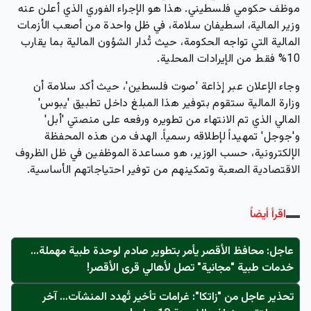
موظف حكومي فلسطيني.
هذا هو الإجراء الفوري الذي أعلن عنه
وزير المالية، اسطيفان سلامة، في ظل واحدة من أصعب الأزمات
المالية التي تواجه الحكومة، حيث تُدار الشؤون المالية بما يقارب
10% فقط من الإيرادات المحلية.
وجاء الإعلان عبر إذاعة 'صوت فلسطين'، حيث أكد سلامة أن
وزارة المالية ستقوم بتوفير هذا المبلغ داخل تطبيق 'يبوس'
المالي الذي تم الانتهاء من تطويره ورفعه على منصتي 'أبل'
و'جوجل' تمهيداً لإطلاقه رسمياً. الهدف من هذه المحفظة
الإلكترونية، حسب الوزير، هو مساعدة الموظفين في ظل الظروف
الاقتصادية الصعبة وتمكينهم من توفير احتياجاتهم الأساسية.
اقرأ أيضاً
عاجل: محافظ الأقصر يأمر بتطوير صادم لوحدة طبية مهملة...
خدمات طبية "مجانية" تصل لأهالي قرى الأقصر!
تحذير عاجل من "زاتكا": غرامات تأخير تُهدد المنشآت… آخر