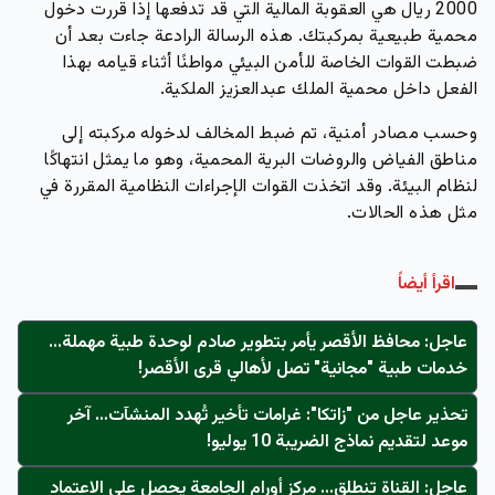
2000 ريال هي العقوبة المالية التي قد تدفعها إذا قررت دخول
محمية طبيعية بمركبتك.
هذه الرسالة الرادعة جاءت بعد أن
ضبطت القوات الخاصة للأمن البيئي مواطنًا أثناء قيامه بهذا
الفعل داخل محمية الملك عبدالعزيز الملكية.
وحسب مصادر أمنية، تم ضبط المخالف لدخوله مركبته إلى
مناطق الفياض والروضات البرية المحمية، وهو ما يمثل انتهاكًا
لنظام البيئة. وقد اتخذت القوات الإجراءات النظامية المقررة في
مثل هذه الحالات.
اقرأ أيضاً
عاجل: محافظ الأقصر يأمر بتطوير صادم لوحدة طبية مهملة...
خدمات طبية "مجانية" تصل لأهالي قرى الأقصر!
تحذير عاجل من "زاتكا": غرامات تأخير تُهدد المنشآت… آخر
موعد لتقديم نماذج الضريبة 10 يوليو!
عاجل: القناة تنطلق... مركز أورام الجامعة يحصل على الاعتماد