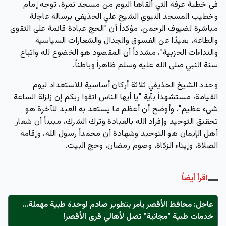
في خطبة عرفة التي ألقاها اليوم من مسجد نمرة، توجه إمام
وخطيب المسجد النبوي الشيخ علي الحذيفي برسالة عاجلة
مباشرة لضيوف الرحمن، مؤكداً أن "الحج عبادة قائمة على التقوى
والطاعة، بعيدًا عن الفسوق والجدال والشعارات السياسية
والنداءات الحزبية"، مشدداً أن المقصود هو الخضوع لله واتباع
سنة النبي صلى الله عليه وسلم ظاهراً وباطناً.
وحدد الشيخ الحذيفي ثلاثة أركان أساسية للاستعداد ليوم
القيامة، مستشهداً بآية "يا أيها الناس اتقوا ربكم إن زلزلة الساعة
شيء عظيم"، وأوضح أن أعظم ما يستعد به العبد للآخرة هو
تحقيق التوحيد وإفراد الله بالعبادة وترك الشرك، مبيناً أن شعار
أهل الإيمان هو التوحيد وشهادة أن محمداً رسول الله، وإقامة
الصلاة، وإيتاء الزكاة، وصوم رمضان، وحج البيت.
اقرأ أيضاً
عاجل: محافظ الأقصر يأمر بتطوير صادم لوحدة طبية مهملة...
خدمات طبية "مجانية" تصل لأهالي قرى الأقصر!