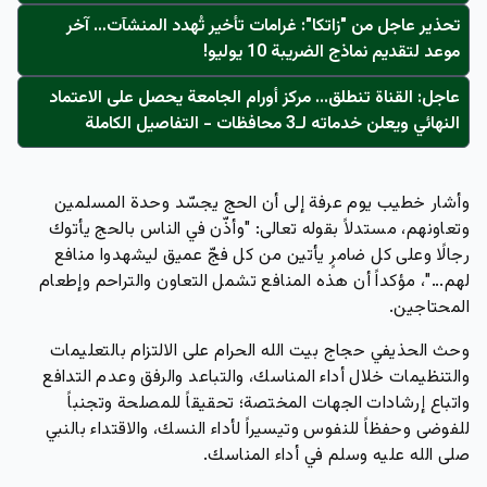
تحذير عاجل من "زاتكا": غرامات تأخير تُهدد المنشآت… آخر
موعد لتقديم نماذج الضريبة 10 يوليو!
عاجل: القناة تنطلق... مركز أورام الجامعة يحصل على الاعتماد
النهائي ويعلن خدماته لـ3 محافظات - التفاصيل الكاملة
وأشار خطيب يوم عرفة إلى أن الحج يجسّد وحدة المسلمين
وتعاونهم، مستدلاً بقوله تعالى: "وأذّن في الناس بالحج يأتوك
رجالًا وعلى كل ضامرٍ يأتين من كل فجّ عميق ليشهدوا منافع
لهم..."، مؤكداً أن هذه المنافع تشمل التعاون والتراحم وإطعام
المحتاجين.
وحث الحذيفي حجاج بيت الله الحرام على الالتزام بالتعليمات
والتنظيمات خلال أداء المناسك، والتباعد والرفق وعدم التدافع
واتباع إرشادات الجهات المختصة؛ تحقيقاً للمصلحة وتجنباً
للفوضى وحفظاً للنفوس وتيسيراً لأداء النسك، والاقتداء بالنبي
صلى الله عليه وسلم في أداء المناسك.