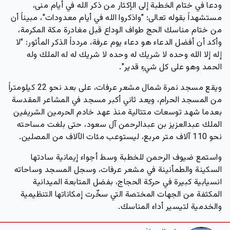
ودعا في ختام الخطبة إلى الإكثار من ذكر الله في أيام منى،
مستشهداً بقوله تعالى: "واذكروا الله في أيام معدودات"، مبيناً أن
من ختام مناسك الحج طواف الوداع قبل مغادرة مكة المكرمة،
وأكد أن أفضل الدعاء هو دعاء يوم عرفة، مردداً الذكر المأثور: "لا
إله إلا الله وحده لا شريك له وحده لا شريك له له الملك وله
الحمد وهو على كل شيءٍ قدير".
ويقع مسجد نمرة شمال مشعر عرفات، على بعد نحو 22 كيلومتراً
من المسجد الحرام، ويعد ثاني أكبر مسجد في المشاعر المقدسة
بعدما شهد توسعات متتالية منذ عهد خادم الحرمين الشريفين
الملك عبدالعزيز بن عبدالرحمن آل سعود، حتى بلغت مساحته
نحو 110 آلاف متر مربع، ليستوعب مئات الآلاف من المصلين.
واستمع ضيوف الرحمن للخطبة وسط أجواء إيمانية سادتها
السكينة والطمأنينة في مشعر عرفات، وسجل المسجد وساحاته
انسيابية كبيرة في حركة الحجاج، بفضل المتابعة الميدانية
المكثفة من الجهات المختصة التي سخّرت إمكاناتها التنظيمية
والخدمية لتيسير أداء المناسك.