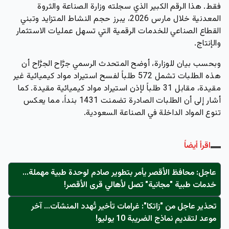
فقط
. هذا الرقم الكبير الذي سجلته وزارة الصناعة والثروة
المعدنية خلال مارس 2026، يبرز حجم النشاط المتزايد وتبني
القطاع الصناعي للخدمات الرقمية التي تسهل عمليات الاستثمار
والإنتاج.
وبحسب بيان للوزارة، أوضح المتحدث الرسمي جرَّاح الجرَّاح أن
هذه الطلبات تشمل
572 طلباً لفسح استيراد مواد كيميائية غير
مقيدة
، مقابل
31 طلباً لإذن استيراد مواد كيميائية مقيدة
. كما
أشار إلى أن الطلبات الصادرة تضمنت
1431 بنداً
، مما يعكس
تنوع المواد الداخلة في الصناعة السعودية.
اقرأ أيضاً
عاجل: محافظ الأقصر يأمر بتطوير صادم لوحدة طبية مهملة...
خدمات طبية "مجانية" تصل لأهالي قرى الأقصر!
تحذير عاجل من "زاتكا": غرامات تأخير تُهدد المنشآت… آخر
موعد لتقديم نماذج الضريبة 10 يوليو!