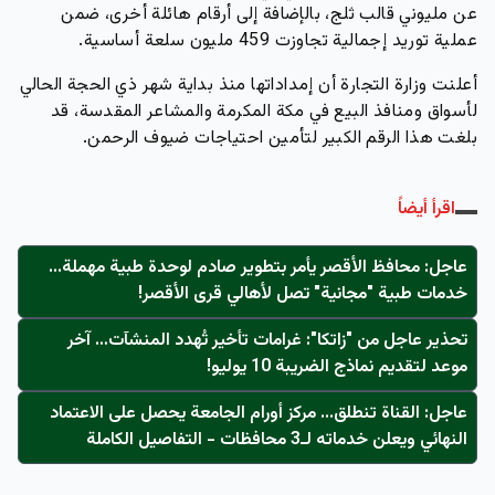
عن مليوني قالب ثلج، بالإضافة إلى أرقام هائلة أخرى، ضمن
عملية توريد إجمالية تجاوزت 459 مليون سلعة أساسية.
أعلنت وزارة التجارة أن إمداداتها منذ بداية شهر ذي الحجة الحالي
لأسواق ومنافذ البيع في مكة المكرمة والمشاعر المقدسة، قد
بلغت هذا الرقم الكبير لتأمين احتياجات ضيوف الرحمن.
اقرأ أيضاً
عاجل: محافظ الأقصر يأمر بتطوير صادم لوحدة طبية مهملة...
خدمات طبية "مجانية" تصل لأهالي قرى الأقصر!
تحذير عاجل من "زاتكا": غرامات تأخير تُهدد المنشآت… آخر
موعد لتقديم نماذج الضريبة 10 يوليو!
عاجل: القناة تنطلق... مركز أورام الجامعة يحصل على الاعتماد
النهائي ويعلن خدماته لـ3 محافظات - التفاصيل الكاملة