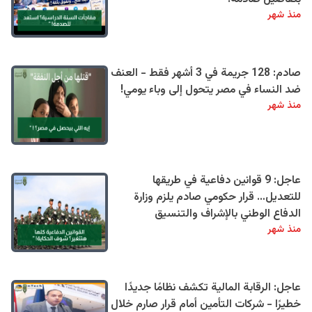
منذ شهر
صادم: 128 جريمة في 3 أشهر فقط - العنف
ضد النساء في مصر يتحول إلى وباء يومي!
منذ شهر
عاجل: 9 قوانين دفاعية في طريقها
للتعديل… قرار حكومي صادم يلزم وزارة
الدفاع الوطني بالإشراف والتنسيق
منذ شهر
عاجل: الرقابة المالية تكشف نظامًا جديدًا
خطيرًا - شركات التأمين أمام قرار صارم خلال