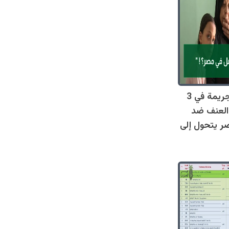
صادم: 128 جريمة في 3
العنف ضد
ر يتحول إلى