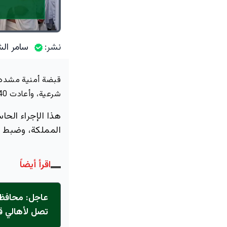
نشر:
سامر الش
قبضة أمنية مشددة
شرعية، وأعادت
140 ألف
هذا الإجراء الح
المملكة، وضبط
اقرأ أيضاً
عاجل: محافظ 
تصل لأهالي ق