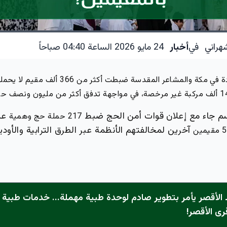
هراني
في
أخبار
24 مايو 2026 الساعة 04:40 صباحاً
 في مكة والمشاعر المقدسة ضبطت أكثر من
366 ألف مقيم
لا يحمل
 مركبة
غير مرخصة، في مواجهة تدفق أكثر من
مليون ونصف حا
اسم جاء مع إعلان قوات أمن الحج ضبط
عل
217 حملة حج وهمية
آخرين لمخالفتهم الأنظمة عبر الطرق الترابية والأودية
5 مقيمين
الأقصر يأمر بتطوير صادم لوحدة طبية مهملة... خدمات طبية "
رى الأقصر!