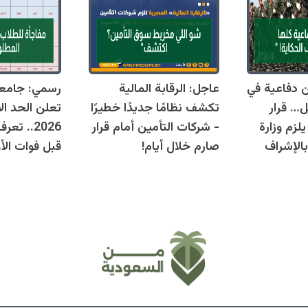
قوانين دفاعية في
عاجل: الرقابة المالية
رسمي: جامع
ل… قرار
تكشف نظامًا جديدًا خطيرًا
تعلن الحد ال
زم وزارة
- شركات التأمين أمام قرار
2026.. ت
بالإشراف
صارم خلال أيام!
قبل فوات الأو