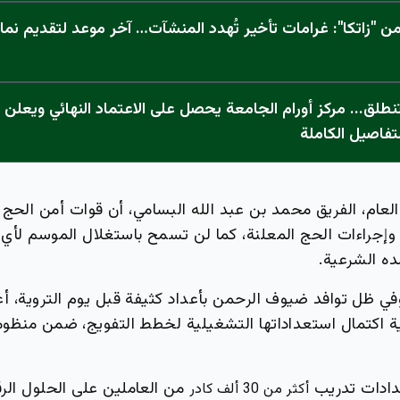
 "زاتكا": غرامات تأخير تُهدد المنشآت… آخر موعد لتقديم نما
تفاصيل الكاملة
العام، الفريق محمد بن عبد الله البسامي، أن قوات أمن الحج
وإجراءات الحج المعلنة، كما لن تسمح باستغلال الموسم لأي
ه الشرعية.
ي ظل توافد ضيوف الرحمن بأعداد كثيفة قبل يوم التروية، أع
ة اكتمال استعداداتها التشغيلية لخطط التفويج، ضمن منظوم
دادات تدريب
من العاملين على الحلول الرق
أكثر من 30 ألف كادر