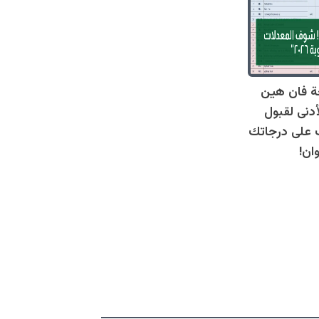
ة فان هين
أدنى لقبول
عرف على درجاتك
ان!