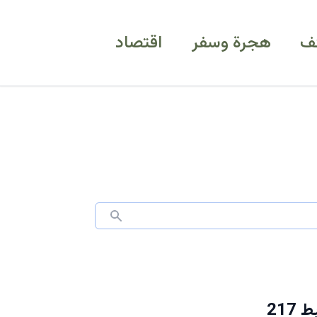
ف
هجرة وسفر
اقتصاد
عاجل: السعودية تصدم 366 ألف مقيم بدون تصاريح وتضبط 217