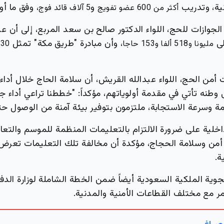
نية، وتدريب
و
، وفق ما أو
أكثر من 600 عضو تفويج
5 آلاف قائد فوج
الجوازات للحج، اللواء الدكتور صالح بن سعد المربع، إلى أن ع
لى
، وأن مبادرة "طريق مكة" تمثل
مليونا و518 ألفا و153 حاجا
30%
أمن الحج، اللواء عبدالله القريش، أن سلامة الحاج خلال أداء
ى وطنه تأتي في مقدمة أولوياتهم، مؤكداً: "خططنا تراعي أداء 
ة وسرعة الاستجابة، ملتزمون بتوفير بيئة آمنة من الوصول حتى
اخلية على ضرورة الالتزام بالتعليمات المنظمة للموسم والتع
أمن وسلامة الحجاج، مؤكدة أن مخالفة تلك التعليمات تعرض 
ة.
وية الملكية السعودية أيضاً ضمن الخطة الشاملة لوزارة الدفا
ر مع مختلف القطاعات الأمنية والمدنية.