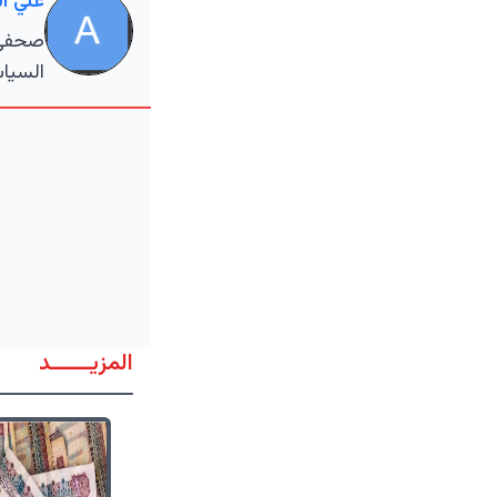
علي ا
صحفي م
السياس
المزيــــــد