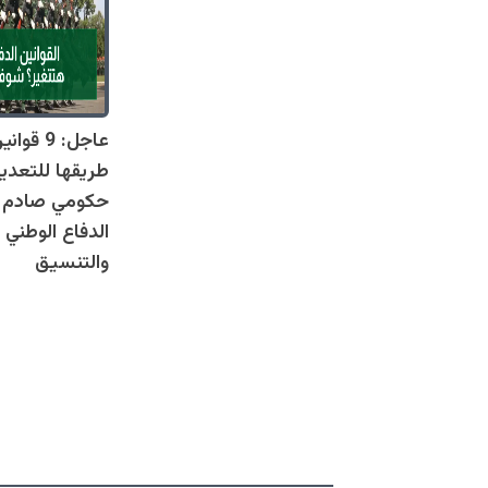
عاجل: 9 
طريقها للتعدي
حكومي صادم يل
الدفاع الوطني 
والتنسيق