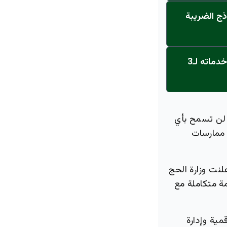
ذج الضريبة
عاجل: القناة تنطلق... مركز أورام الجامعة يحصل على الاعتماد النهائي ويعلن خدماته لـ3
 لن تسمح بأي
 ممارسات
لنت وزارة الحج
ة متكاملة مع
مية وإدارة