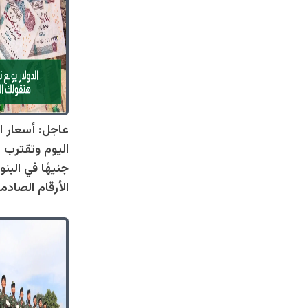
عاجل: أسعار ال
جنيهًا في البنو
الأرقام الصادم