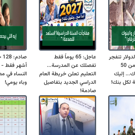
دولار تنفجر
عاجل: 65 يوماً فقط
اليوم وتقترب من 50
تفصلك عن المدرسة...
أشهر فقط - 
ك... إليك
التعليم تعلن خريطة العام
النساء في مص
ة لكل بنك!
الدراسي الجديد بتفاصيل
وباء يومي!
صادمة!