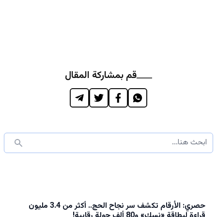
قم بمشاركة المقال
حصري: الأرقام تكشف سر نجاح الحج.. أكثر من 3.4 مليون
قراءة لبطاقة «نسك» و80 ألف جولة رقابية!