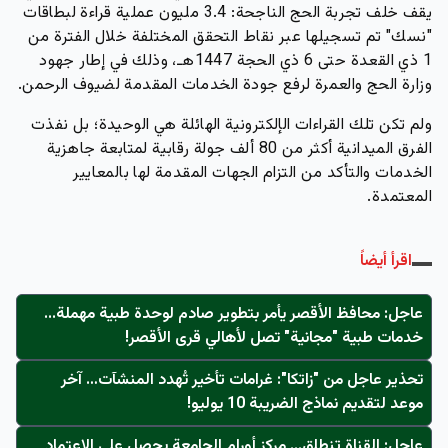
يقف خلف تجربة الحج الناجحة:
3.4 مليون عملية قراءة
لبطاقات
"نسك" تم تسجيلها عبر نقاط التحقق المختلفة خلال الفترة من
1 ذي القعدة حتى 6 ذي الحجة 1447هـ، وذلك في إطار جهود
وزارة الحج والعمرة لرفع جودة الخدمات المقدمة لضيوف الرحمن.
ولم تكن تلك القراءات الإلكترونية الهائلة هي الوحيدة؛ بل نفذت
الفرق الميدانية أكثر من
80 ألف جولة رقابية
لمتابعة جاهزية
الخدمات والتأكد من التزام الجهات المقدمة لها بالمعايير
المعتمدة.
اقرأ أيضاً
عاجل: محافظ الأقصر يأمر بتطوير صادم لوحدة طبية مهملة...
خدمات طبية "مجانية" تصل لأهالي قرى الأقصر!
تحذير عاجل من "زاتكا": غرامات تأخير تُهدد المنشآت… آخر
موعد لتقديم نماذج الضريبة 10 يوليو!
عاجل: القناة تنطلق... مركز أورام الجامعة يحصل على الاعتماد