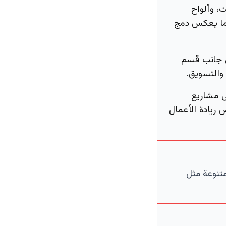
، وألواح
مما يعكس دمج
ى جانب قسم
والتسويق.
ى مشاريع
السعودية 2030، ويعزز من فرص ريادة الأعمال
متنوعة مثل