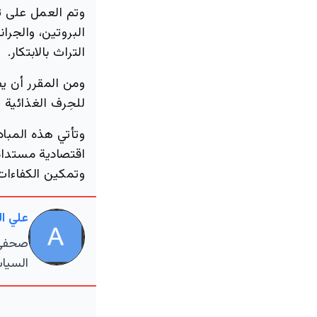
وتم العمل على ت
البروتين، والجرا
التراث بالابتكار.
ومن المقرر أن 
للحِرف الغذائية
وتأتي هذه المباد
وتمكين الكفاءات 
علي ا
صحفي م
السياس