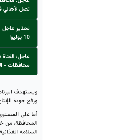
عاجل: محافظ 
تصل لأهالي ق
تحذير عاجل من
10 يوليو!
محافظات - ال
ويستهدف البرنا
ورفع جودة الإنتا
أما على المستوى
المحافظة، من خلا
السلامة الغذائية