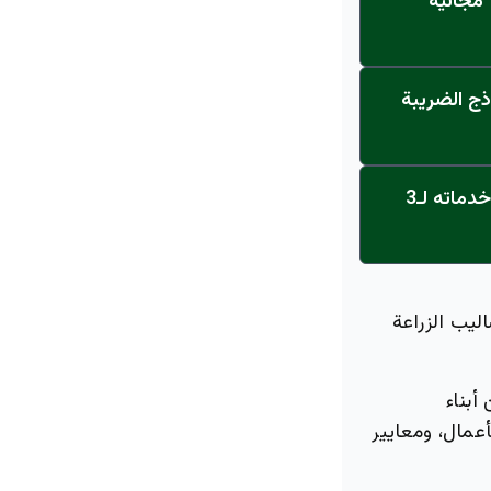
مجانية"
ذج الضريبة
عاجل: القناة تنطلق... مركز أورام الجامعة يحصل على الاعتماد النهائي ويعلن خدماته لـ3
ليب الزراعة
أبناء
عمال، ومعايير