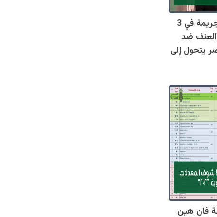
صادم: 128 جريمة في 3
العنف ضد
ر يتحول إلى
ة فان هين