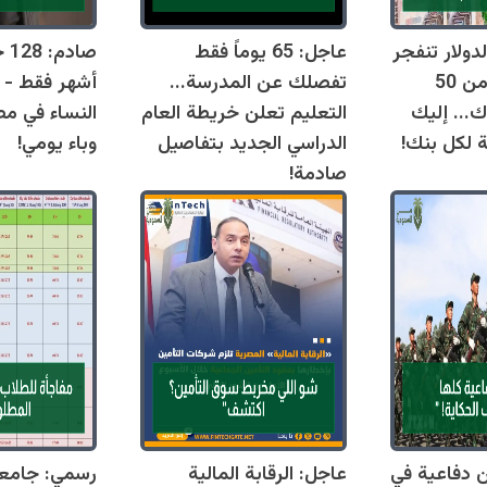
دولار تنفجر
عاجل: 65 يوماً فقط
اليوم وتقترب من 50
تفصلك عن المدرسة...
أشهر فقط - 
ك... إليك
التعليم تعلن خريطة العام
النساء في مص
ة لكل بنك!
الدراسي الجديد بتفاصيل
وباء يومي!
صادمة!
قوانين دفاعية في
عاجل: الرقابة المالية
رسمي: جامع