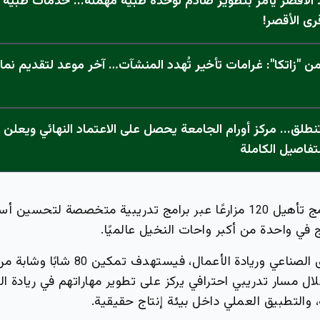
الأقصر يأمر بتطوير صادم لوحدة طبية مهملة... خدمات طبية "
رى الأقصر!
 "زاتكا": غرامات تأخير تُهدد المنشآت… آخر موعد لتقديم نما
تفاصيل الكاملة
مج تأهيل
مزارعًا عبر برامج تدريبية متخصصة لتحسين أسا
120
ج في واحدة من أكبر واحات النخيل عالميًا.
 الصناعي وريادة الأعمال، فيستهدف تمكين
شابًا وشابة من 
80
ل مسار تدريبي احترافي يركز على تطوير مهاراتهم في ريادة الأ
، والتطبيق العملي داخل بيئة إنتاج حقيقية.