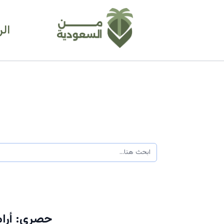
ال
حصري: أرامك