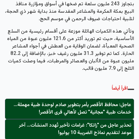
بتجاوز 243 مليون سلعة
تم ضخها في أسواق ومؤازرة منافذ
البيع بمكة المكرمة والمشاعر المقدسة منذ بداية شهر ذي الحجة،
لتلبية احتياجات ضيوف الرحمن في موسم الحج.
وتأتي هذه الكميات الهائلة موزعة على أقسام رئيسية من السلع
الأساسية، حيث تم توريد أكثر من 121.6 مليون عبوة من المياه
الصحية المعبأة، لضمان الوقاية من العطش في أجواء المشاعر
الحارة. كما تم توفير 31.3 مليون رغيف خبز، بالإضافة إلى 82.2
مليون عبوة من الألبان والعصائر والمرطبات، فيما وصلت كميات
الثلج إلى 7.9 مليون قالب.
اقرأ أيضاً
عاجل: محافظ الأقصر يأمر بتطوير صادم لوحدة طبية مهملة...
خدمات طبية "مجانية" تصل لأهالي قرى الأقصر!
تحذير عاجل من "زاتكا": غرامات تأخير تُهدد المنشآت… آخر
موعد لتقديم نماذج الضريبة 10 يوليو!