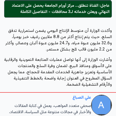
عاجل: القناة تنطلق... مركز أورام الجامعة يحصل على الاعتماد
النهائي ويعلن خدماته لـ3 محافظات - التفاصيل الكاملة
وأكدت الوزارة أن متوسط الإنتاج اليومي يضمن استمرارية تدفق
السلع، حيث يتم إنتاج أكثر من 8.8 ملايين رغيف خبز يومياً،
و32.6 مليون عبوة مياه، و24.7 مليون عبوة ألبان وعصائر، وأكثر
من 2.2 مليون قالب ثلج بشكل مستمر.
وأشارت الوزارة إلى أنها تواصل عمليات المتابعة التموينية والرقابية
على الأسواق ومنافذ البيع، لضمان وفرة السلع والمنتجات
الأساسية وتعزيز جاهزية الخدمات المقدمة للحجاج، مما يجعل
السؤال المطروح في العنوان إجابة واضحة بالخطط التنفيذية
والأرقام التشغيلية الضخمة.
علي الصباغ
صحفي متعدد المواهب، يعمل في كتابة المقالات
والأخبار في مجالات متنوعة مثل السياسة، الاقتصاد،