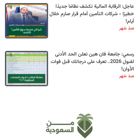
عاجل: الرقابة المالية تكشف نظامًا جديدًا
خطيرًا - شركات التأمين أمام قرار صارم خلال
أيام!
منذ شهر
رسمي: جامعة فان هين تعلن الحد الأدنى
لقبول 2026.. تعرف على درجاتك قبل فوات
الأوان!
منذ شهر