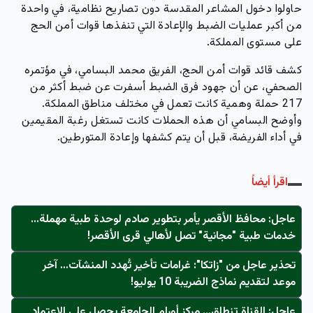
حاولوا دخول المشاعر المقدسة دون تصاريح نظامية، في واحدة
من أكبر عمليات الضبط والإعادة التي تنفذها قوات أمن الحج
على مستوى المملكة.
كشف قائد قوات أمن الحج، الفريق محمد البسامي، في مؤتمره
الصحفي، عن أن جهود فرق الضبط أسفرت عن
ضبط أكثر من
217 حملة وهمية
كانت تعمل في مختلف مناطق المملكة.
وأوضح البسامي أن هذه الحملات كانت تستغل رغبة المقيمين
في أداء الفريضة، قبل أن يتم كشفها وإعادة المتورطين.
اقرأ أيضاً
عاجل: محافظ الأقصر يأمر بتطوير صادم لوحدة طبية مهملة...
خدمات طبية "مجانية" تصل لأهالي قرى الأقصر!
تحذير عاجل من "زاتكا": غرامات تأخير تُهدد المنشآت… آخر
موعد لتقديم نماذج الضريبة 10 يوليو!
عاجل: القناة تنطلق... مركز أورام الجامعة يحصل على الاعتماد