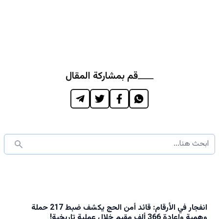
قم بمشاركة المقال
انفجار في الأرقام: قائد أمن الحج يكشف ضبط 217 حملة
وهمية وإعادة 366 ألف مقيم خلال عملية تاريخية!