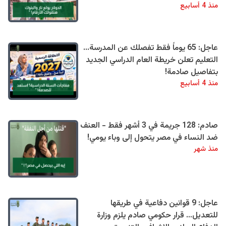
منذ 4 أسابيع
عاجل: 65 يوماً فقط تفصلك عن المدرسة...
التعليم تعلن خريطة العام الدراسي الجديد
بتفاصيل صادمة!
منذ 4 أسابيع
صادم: 128 جريمة في 3 أشهر فقط - العنف
ضد النساء في مصر يتحول إلى وباء يومي!
منذ شهر
عاجل: 9 قوانين دفاعية في طريقها
للتعديل… قرار حكومي صادم يلزم وزارة