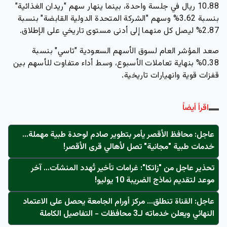
10.88 ريال في جلسة واحدة، بينما ينهار سهم "ريدان الغذائية"
بنسبة 3.62% وسهم "الشركة المتحدة الدولية القابضة" بنسبة
2.87% ليصل كل منهما إلى أدنى مستوى تاريخي على الإطلاق.
صعد المؤشر العام لسوق الأسهم السعودية "تاسي" بنسبة
0.38% بنهاية تعاملات الأسبوع، وسط أداء متفاوت للأسهم بين
قفزات قوية وانهيارات تاريخية.
اقرأ أيضاً
عاجل: محافظ الأقصر يأمر بتطوير صادم لوحدة طبية مهملة...
خدمات طبية "مجانية" تصل لأهالي قرى الأقصر!
تحذير عاجل من "زاتكا": غرامات تأخير تُهدد المنشآت… آخر
موعد لتقديم نماذج الضريبة 10 يوليو!
عاجل: القناة تنطلق... مركز أورام الجامعة يحصل على الاعتماد
النهائي ويعلن خدماته لـ3 محافظات - التفاصيل الكاملة