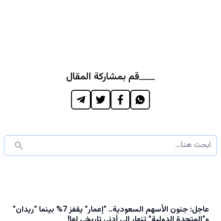
قم بمشاركة المقال
عاجل: جنون الأسهم السعودية.. "إعمار" يقفز 7% بينما "ريدان"
و"المتحدة الدولية" تنهار إلى أدنى تاريخي لها!