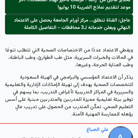
تحذير عاجل من "زاتكا": غرامات تأخير تُهدد المنشآت… آخر
موعد لتقديم نماذج الضريبة 10 يوليو!
عاجل: القناة تنطلق... مركز أورام الجامعة يحصل على الاعتماد
النهائي ويعلن خدماته لـ3 محافظات - التفاصيل الكاملة
ويغطي الاعتماد عددًا من الاختصاصات الصحية التي تتطلب تنوعًا
في الحالات والخبرات السريرية، مثل طب الطوارئ، وطب الباطنة،
وطب العناية الحرجة، وغيرها.
يذكر أن الاعتماد المؤسسي والبرامجي في الهيئة السعودية
للتخصصات الصحية يهدف إلى تهيئة الإمكانات الإدارية والتعليمية
والسريرية في المراكز التدريبية لأغراض التدريب، بما يسهم في
توفير بيئة تعليمية مميزة للمدربين والمتدربين مبنية على أسس
التعليم الصحي، تمكّن المتدرب من الحصول على تدريب عالٍ
يؤهله للممارسة المهنية الآمنة.
علي الصباغ