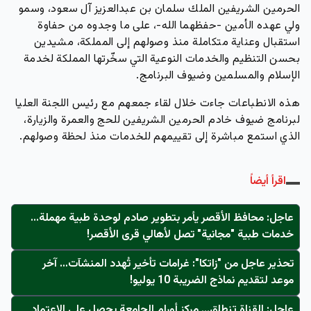
الحرمين الشريفين الملك سلمان بن عبدالعزيز آل سعود، وسمو
ولي عهده الأمين -حفظهما الله-، على ما وجدوه من حفاوة
استقبال وعناية متكاملة منذ وصولهم إلى المملكة، مشيدين
بحسن التنظيم والخدمات النوعية التي سخّرتها المملكة لخدمة
الإسلام والمسلمين وضيوف البرنامج.
هذه الانطباعات جاءت خلال لقاء جمعهم مع رئيس اللجنة العليا
لبرنامج ضيوف خادم الحرمين الشريفين للحج والعمرة والزيارة،
الذي استمع مباشرة إلى تقييمهم للخدمات منذ لحظة وصولهم.
اقرأ أيضاً
عاجل: محافظ الأقصر يأمر بتطوير صادم لوحدة طبية مهملة...
خدمات طبية "مجانية" تصل لأهالي قرى الأقصر!
تحذير عاجل من "زاتكا": غرامات تأخير تُهدد المنشآت… آخر
موعد لتقديم نماذج الضريبة 10 يوليو!
عاجل: القناة تنطلق... مركز أورام الجامعة يحصل على الاعتماد