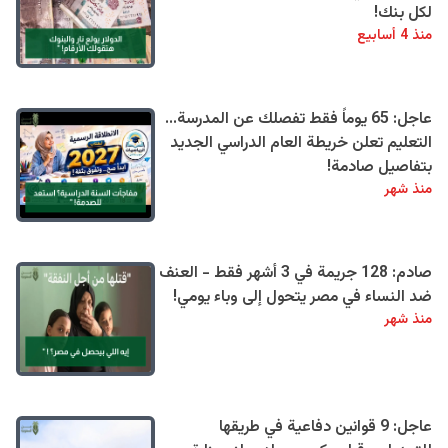
لكل بنك!
منذ 4 أسابيع
عاجل: 65 يوماً فقط تفصلك عن المدرسة...
التعليم تعلن خريطة العام الدراسي الجديد
بتفاصيل صادمة!
منذ شهر
صادم: 128 جريمة في 3 أشهر فقط - العنف
ضد النساء في مصر يتحول إلى وباء يومي!
منذ شهر
عاجل: 9 قوانين دفاعية في طريقها