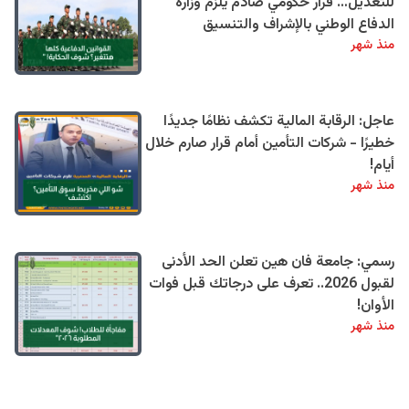
للتعديل… قرار حكومي صادم يلزم وزارة
الدفاع الوطني بالإشراف والتنسيق
منذ شهر
عاجل: الرقابة المالية تكشف نظامًا جديدًا
خطيرًا - شركات التأمين أمام قرار صارم خلال
أيام!
منذ شهر
رسمي: جامعة فان هين تعلن الحد الأدنى
لقبول 2026.. تعرف على درجاتك قبل فوات
الأوان!
منذ شهر