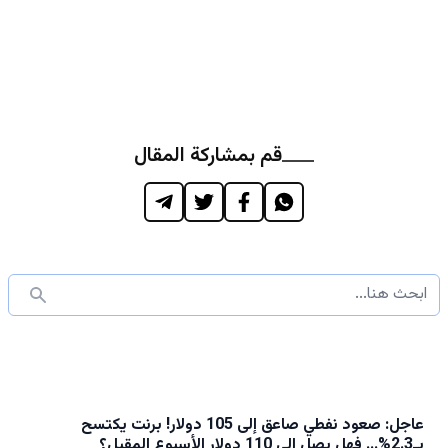
قم بمشاركة المقال
عاجل: صعود نفطي صاعق إلى 105 دولار! برنت يكتسح
بـ2.3%... فهل يصل إلى 110 دولار الأسبوع المقبل؟