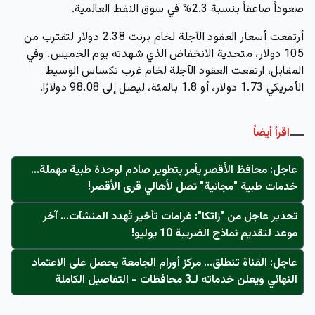
صعوداً صاعقاً بنسبة 2.3% في سوق النفط العالمية.
أرتفعت أسعار العقود الآجلة لخام برنت 2.38 دولار لتقترب من
105 دولار، متحدية الانخفاض الذي شهدته يوم الخميس. وفي
المقابل، ارتفعت العقود الآجلة لخام غرب تكساس الوسيط
الأمريكي 1.73 دولار، أو 1.8 بالمئة، ليصل إلى 98.08 دولارًا.
اقرأ أيضاً
عاجل: محافظ الأقصر يأمر بتطوير صادم لوحدة طبية مهملة...
خدمات طبية "مجانية" تصل لأهالي قرى الأقصر!
تحذير عاجل من "زاتكا": غرامات تأخير تُهدد المنشآت… آخر
موعد لتقديم نماذج الضريبة 10 يوليو!
عاجل: القناة تنطلق... مركز أورام الجامعة يحصل على الاعتماد
النهائي ويعلن خدماته لـ3 محافظات - التفاصيل الكاملة