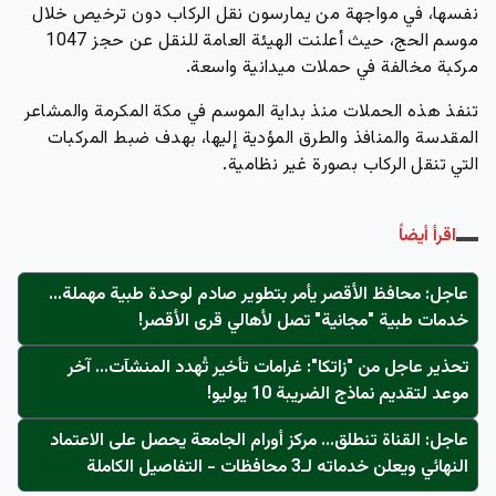
نفسها، في مواجهة من يمارسون نقل الركاب دون ترخيص خلال
موسم الحج، حيث أعلنت الهيئة العامة للنقل عن حجز 1047
مركبة مخالفة في حملات ميدانية واسعة.
تنفذ هذه الحملات منذ بداية الموسم في مكة المكرمة والمشاعر
المقدسة والمنافذ والطرق المؤدية إليها، بهدف ضبط المركبات
التي تنقل الركاب بصورة غير نظامية.
اقرأ أيضاً
عاجل: محافظ الأقصر يأمر بتطوير صادم لوحدة طبية مهملة...
خدمات طبية "مجانية" تصل لأهالي قرى الأقصر!
تحذير عاجل من "زاتكا": غرامات تأخير تُهدد المنشآت… آخر
موعد لتقديم نماذج الضريبة 10 يوليو!
عاجل: القناة تنطلق... مركز أورام الجامعة يحصل على الاعتماد
النهائي ويعلن خدماته لـ3 محافظات - التفاصيل الكاملة