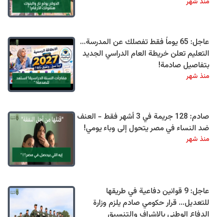
منذ شهر
عاجل: 65 يوماً فقط تفصلك عن المدرسة...
التعليم تعلن خريطة العام الدراسي الجديد
بتفاصيل صادمة!
منذ شهر
صادم: 128 جريمة في 3 أشهر فقط - العنف
ضد النساء في مصر يتحول إلى وباء يومي!
منذ شهر
عاجل: 9 قوانين دفاعية في طريقها
للتعديل… قرار حكومي صادم يلزم وزارة
الدفاع الوطني بالإشراف والتنسيق