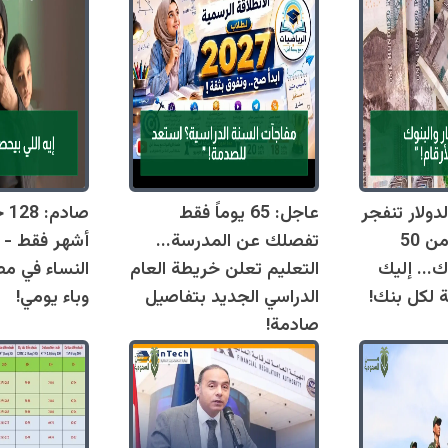
دولار تنفجر
عاجل: 65 يوماً فقط
اليوم وتقترب من 50
تفصلك عن المدرسة...
أشهر فقط - 
ك... إليك
التعليم تعلن خريطة العام
النساء في مص
ة لكل بنك!
الدراسي الجديد بتفاصيل
وباء يومي!
صادمة!