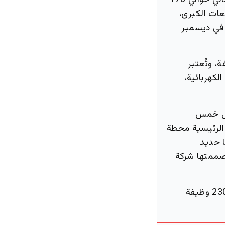
ويتوزع مسار المترو على 6 مسارات بألوان متفق عليها عالمياً، يبلغ طولها الإجمالي حوالي 176
معات الكبرى،
 في ديسمبر
وية وكثيفة، وتُعتبر
يد 20% من احتياجاتها الكهربائية،
لى خمس
الرئيسية محطة
ا حديد
 صممتها شركة
وخلال فترة التشغيل، يتيح المشروع أكثر من 7600 فرصة عمل سنوياً، منها 2300 وظيفة