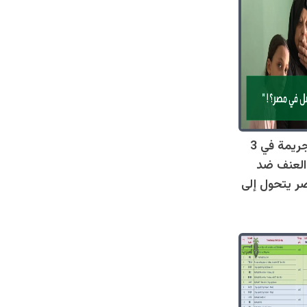
صادم: 128 جريمة في 3
العنف ضد
ر يتحول إلى