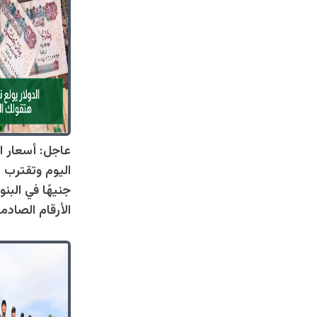
عاجل: أسعار ال
جنيهًا في البنو
الأرقام الصادم