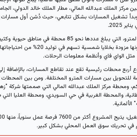
بين مركز الملك عبدالله المالي، مطار الملك خالد الدولي، الجا
وبدأ تشغيل المسارات بشكل تتابعي، حيث دُشن أول مسارات
وتتوزع محطات المترو، التي يبلغ عددها نحو 85 محطة في مناطق حي
صديقة للبيئة كونها مزودة بخلايا شمسية تسهم في تول
ثل الواي فاي وأنظمة معلومات الرحلات.
 أربع محطات رئيسية تقع عند تقاطع المسارات، بالإضافة إ
لتحويل بين مسارات المترو المختلفة. ومن بين المحطات 
، ومحطة مركز الملك عبدالله المالي التي صممتها شركة "زه
طانية، والمحطة الغربية في حي السويدي، ومحطة العليا التي
 الألمانية.
م في تحريك سوق العمل المحلي بشكل كبير.