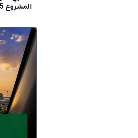
المشروع 22.5 مليار دولار وأرقام صادمة ستغير مستقبل العاصمة!