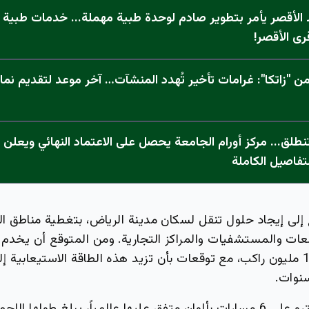
الأقصر يأمر بتطوير صادم لوحدة طبية مهملة... خدمات طبية "
رى الأقصر!
 "زاتكا": غرامات تأخير تُهدد المنشآت… آخر موعد لتقديم نما
تفاصيل الكاملة
لى إيجاد حلول تنقل لسكان مدينة الرياض، بتغطية مناطق ا
معات والمستشفيات والمراكز التجارية. ومن المتوقع أن يخدم 
نوات.