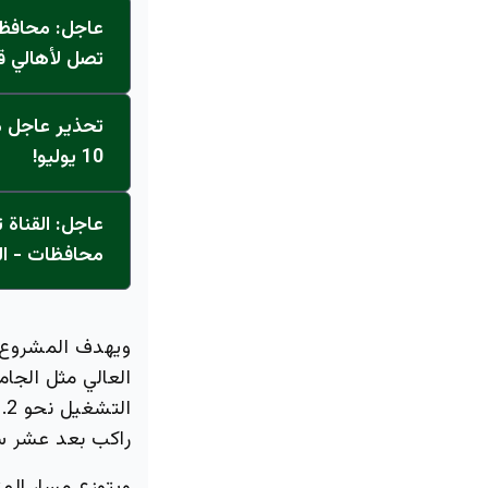
عاجل: محافظ 
تصل لأهالي ق
تحذير عاجل من
10 يوليو!
محافظات - ال
ويهدف المشروع إ
العالي مثل الجا
راكب بعد عشر س