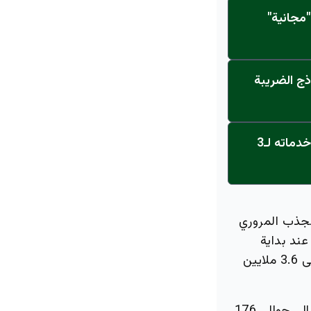
مجانية"
ذج الضريبة
عاجل: القناة تنطلق... مركز أورام الجامعة يحصل على الاعتماد النهائي ويعلن خدماته لـ3
لجذب المروري
عند بداية
التشغيل نحو 1.2 مليون راكب، مع توقعات بأن تزيد هذه الطاقة الاستيعابية إلى 3.6 ملايين