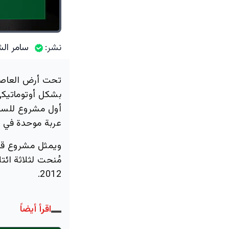
نشر:
سامر الش
بشكل أوتوماتيكي
عربة موحدة في تصم
مُنحت لثلاثة ائ
2012.
اقرأ أيضاً