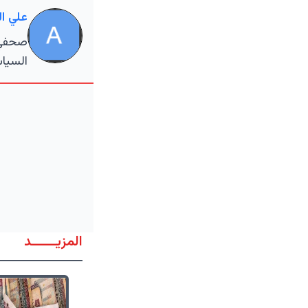
علي ا
صحفي م
السياس
المزيــــــد