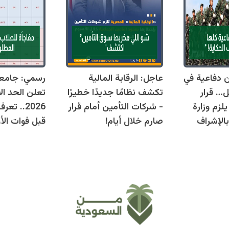
قوانين دفاعية في
عاجل: الرقابة المالية
رسمي: جامع
ل… قرار
تكشف نظامًا جديدًا خطيرًا
تعلن الحد ال
زم وزارة
- شركات التأمين أمام قرار
2026.. ت
بالإشراف
صارم خلال أيام!
قبل فوات الأو