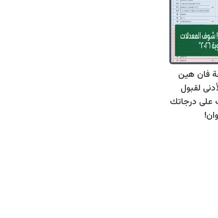
ة فان هين
أدنى لقبول
عرف على درجاتك
ان!