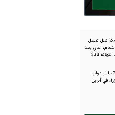
راً، يجري تشغيل شبكة نقل تعمل
نظام، الذي يعد
أول مشروع للسكك الحديدية في المملكة يمر بأنفاق تحت الأرض، سيضم عند انتهائه 338
ويمثل مشروع قطار الرياض، أو مترو الرياض، استثماراً ضخماً بلغت عقوده 22.5 مليار دولار،
اء في أبريل