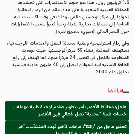
1.6 تريليون ريال، هذا هو حجم الاستثمارات التي تحشدها
المملكة العربية السعودية على مدى عقد من الزمن لتحقيق
تحولها إلى مركز لوجستي عالمي، وذلك في وقت اكتسبت فيه
الحاجة إلى مسارات تجارية بديلة زخماً كبيراً بسبب الاضطرابات
حول الممر المائي الحيوي، مضيق هرمز.
وفي إطار استراتيجية وطنية محدثة للنقل والخدمات اللوجستية،
تستهدف المملكة إنشاء 59 مركزاً لوجستياً، حيث نجحت
المنظومة بالفعل في تفعيل 24 مركزاً منها. كما تهدف إلى رفع
الطاقة الاستيعابية للموانئ لتصل إلى 40 مليون حاوية قياسية
بحلول عام 2030.
اقرأ أيضاً
عاجل: محافظ الأقصر يأمر بتطوير صادم لوحدة طبية مهملة...
خدمات طبية "مجانية" تصل لأهالي قرى الأقصر!
تحذير عاجل من "زاتكا": غرامات تأخير تُهدد المنشآت… آخر