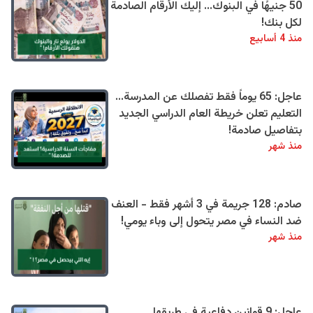
50 جنيهًا في البنوك... إليك الأرقام الصادمة
لكل بنك!
منذ 4 أسابيع
عاجل: 65 يوماً فقط تفصلك عن المدرسة...
التعليم تعلن خريطة العام الدراسي الجديد
بتفاصيل صادمة!
منذ شهر
صادم: 128 جريمة في 3 أشهر فقط - العنف
ضد النساء في مصر يتحول إلى وباء يومي!
منذ شهر
عاجل: 9 قوانين دفاعية في طريقها