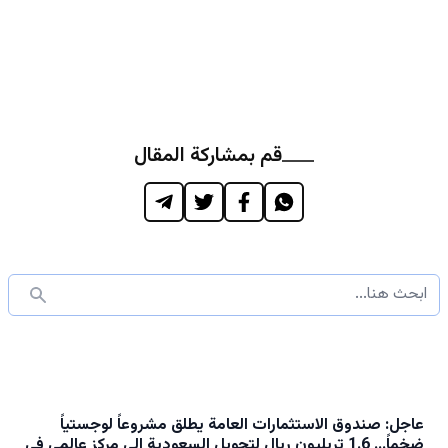
قم بمشاركة المقال
عاجل: صندوق الاستثمارات العامة يطلق مشروعاً لوجستياً
ضخماً… 1.6 تريليون ريال لتحويل السعودية إلى مركز عالمي في