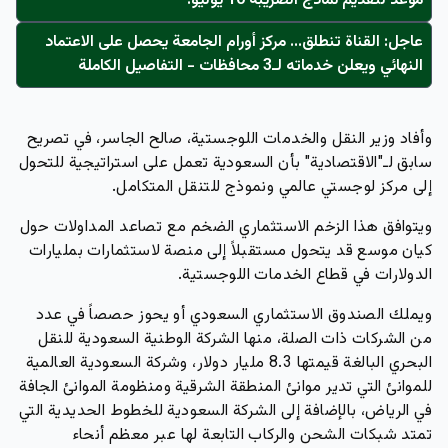
موعد لتقديم نماذج الضريبة 10 يوليو!
عاجل: القناة تنطلق... مركز أورام الجامعة يحصل على الاعتماد
النهائي ويعلن خدماته لـ3 محافظات - التفاصيل الكاملة
وأفاد وزير النقل والخدمات اللوجستية، صالح الجاسر، في تصريح
سابق لـ"الاقتصادية" بأن السعودية تعمل على استراتيجية للتحول
إلى مركز لوجستي عالمي ونموذج للتنقل المتكامل.
ويتوافق هذا الزخم الاستثماري الضخم مع تصاعد المداولات حول
كيان موسع قد يتحول مستقبلاً إلى منصة لاستثمارات بمليارات
الدولارات في قطاع الخدمات اللوجستية.
ويملك الصندوق الاستثماري السعودي أو يحوز حصصاً في عدد
من الشركات ذات الصلة، منها الشركة الوطنية السعودية للنقل
البحري البالغة قيمتها 8.3 مليار دولار، وشركة السعودية العالمية
للموانئ التي تدير موانئ المنطقة الشرقية ومنظومة الموانئ الجافة
في الرياض، بالإضافة إلى الشركة السعودية للخطوط الحديدية التي
تمتد شبكات الشحن والركاب التابعة لها عبر معظم أنحاء