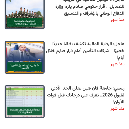
للتعديل… قرار حكومي صادم يلزم وزارة
الدفاع الوطني بالإشراف والتنسيق
منذ شهر
عاجل: الرقابة المالية تكشف نظامًا جديدًا
خطيرًا - شركات التأمين أمام قرار صارم خلال
أيام!
منذ شهر
رسمي: جامعة فان هين تعلن الحد الأدنى
لقبول 2026.. تعرف على درجاتك قبل فوات
الأوان!
منذ شهر