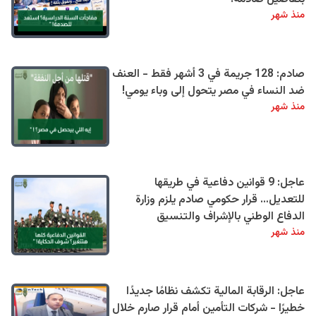
منذ شهر
صادم: 128 جريمة في 3 أشهر فقط - العنف
ضد النساء في مصر يتحول إلى وباء يومي!
منذ شهر
عاجل: 9 قوانين دفاعية في طريقها
للتعديل… قرار حكومي صادم يلزم وزارة
الدفاع الوطني بالإشراف والتنسيق
منذ شهر
عاجل: الرقابة المالية تكشف نظامًا جديدًا
خطيرًا - شركات التأمين أمام قرار صارم خلال