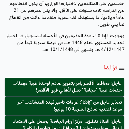
حاسمين على المتقدمين لاختبارها الوزاري: أن يكون انقطاعهم
عن الدراسة ثلاث سنوات على الأقل، وألا يقل عمرهم عن 21
عاماً ميلادياً، ما يستهدف فئة عمرية متقدمة عانت من انقطاع
تعليمي طويل.
ووجهت الإدارة الدعوة للمقيمين في الأحساء للتسجيل في اختبار
تحديد المستوى للعام 1448 هـ، في فرصة سنوية تبدأ من
4/12/1447 هـ وتنتهي في 10/1/1448 هـ.
اقرأ أيضاً
عاجل: محافظ الأقصر يأمر بتطوير صادم لوحدة طبية مهملة...
خدمات طبية "مجانية" تصل لأهالي قرى الأقصر!
تحذير عاجل من "زاتكا": غرامات تأخير تُهدد المنشآت… آخر
موعد لتقديم نماذج الضريبة 10 يوليو!
عاجل: القناة تنطلق... مركز أورام الجامعة يحصل على الاعتماد
النهائي ويعلن خدماته لـ3 محافظات - التفاصيل الكاملة