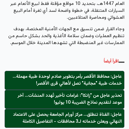
العام 1447هـ، بتحديد
10 مواقع مؤقتة فقط
لبيع الأنعام عبر
السيارات المتنقلة، في خطوة واضحة لسد أي ثغرة أمام البيع
العشوائي ومحاصرة المتلاعبين.
وجاء القرار ضمن تنسيق مع الجهات الأمنية المختصة، بهدف
تنظيم العمليات وضمان سلامة الأغذية والحد بشكل حاسم من
الممارسات غير المنضبطة التي تشهدها المدينة خلال الموسم.
اقرأ أيضاً
عاجل: محافظ الأقصر يأمر بتطوير صادم لوحدة طبية مهملة...
خدمات طبية "مجانية" تصل لأهالي قرى الأقصر!
تحذير عاجل من "زاتكا": غرامات تأخير تُهدد المنشآت… آخر
موعد لتقديم نماذج الضريبة 10 يوليو!
عاجل: القناة تنطلق... مركز أورام الجامعة يحصل على الاعتماد
النهائي ويعلن خدماته لـ3 محافظات - التفاصيل الكاملة