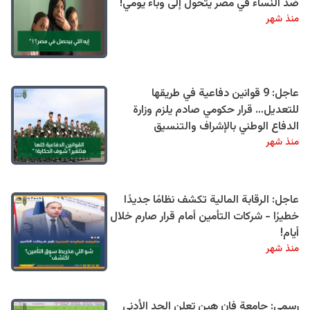
ضد النساء في مصر يتحول إلى وباء يومي!
منذ شهر
عاجل: 9 قوانين دفاعية في طريقها
للتعديل… قرار حكومي صادم يلزم وزارة
الدفاع الوطني بالإشراف والتنسيق
منذ شهر
عاجل: الرقابة المالية تكشف نظامًا جديدًا
خطيرًا - شركات التأمين أمام قرار صارم خلال
أيام!
منذ شهر
رسمي: جامعة فان هين تعلن الحد الأدنى