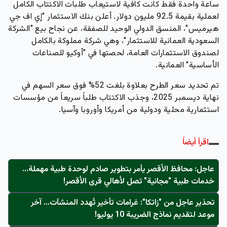
ساعة واحدة فقط كانت كافية لاستيعاب طلبات الاكتتاب الكامل
لعملية بقيمة 92.5 مليون دولار.
أعلن بنك الاستثمار "إي اف جي
هيرميس"، المنسق الدولي الوحيد للصفقة، عن نجاح بيع "الشركة
السعودية العمانية للاستثمار"، وهي شركة مملوكة بالكامل
لصندوق الاستثمارات العامة، لحصتها في "أوكيو للصناعات
الأساسية" العمانية.
تم تحديد سعر الطرح بعلاوة بلغت 52% فوق سعر السهم في
نهاية ديسمبر 2025، وجذب الاكتتاب طلباً سريعاً من مؤسسات
استثمارية محلية ودولية من أمريكا وأوروبا وآسيا.
اقرأ أيضاً
عاجل: محافظ الأقصر يأمر بتطوير صادم لوحدة طبية مهملة...
خدمات طبية "مجانية" تصل لأهالي قرى الأقصر!
تحذير عاجل من "زاتكا": غرامات تأخير تُهدد المنشآت… آخر
موعد لتقديم نماذج الضريبة 10 يوليو!