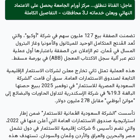
عاجل: القناة تنطلق... مركز أورام الجامعة يحصل على الاعتماد
النهائي ويعلن خدماته لـ3 محافظات - التفاصيل الكاملة
تضمنت الصفقة بيع 127 مليون سهم في شركة "أوكيو"، والتي
تُعد المُنتج المتكامل الوحيد للميثانول والأمونيا وغاز البترول
المسال في عُمان. تم الإعلان عن الصفقة باعتبارها أول عملية
تتم عبر آلية سجل الاكتتاب المعجل (ABB) في بورصة مسقط.
هذه العملية تمثل ثاني تخارج معلن لشركات الاستثمار الإقليمية
التابعة لصندوق الاستثمارات العامة. سبق أن قامت "الشركة
السعودية المصرية للاستثمار" في نوفمبر 2025 ببيع حصتها
البالغة 19.3% في شركة الإسكندرية لتداول الحاويات والبضائع إلى
"موانئ أبوظبي" مقابل 278 مليون دولار.
تأسست "الشركة السعودية العُمانية للاستثمار" ضمن إطار
استراتيجية صندوق الاستثمارات العامة التي أعلن عنها في 2022،
والتي تضم تأسيس 6 شركات إقليمية للاستثمار في دول تشمل
مصر والبحرين والعراق والأردن وعُمان والسودان. تستهدف هذه