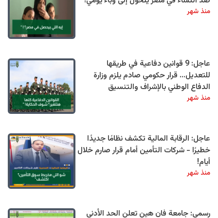
ضد النساء في مصر يتحول إلى وباء يومي!
منذ شهر
عاجل: 9 قوانين دفاعية في طريقها
للتعديل… قرار حكومي صادم يلزم وزارة
الدفاع الوطني بالإشراف والتنسيق
منذ شهر
عاجل: الرقابة المالية تكشف نظامًا جديدًا
خطيرًا - شركات التأمين أمام قرار صارم خلال
أيام!
منذ شهر
رسمي: جامعة فان هين تعلن الحد الأدنى