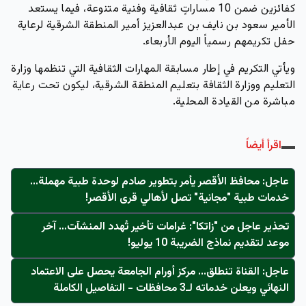
كفائزين ضمن 10 مساراتٍ ثقافية وفنية متنوعة، فيما يستعد
الأمير سعود بن نايف بن عبدالعزيز أمير المنطقة الشرقية لرعاية
حفل تكريمهم رسمياً اليوم الأربعاء.
ويأتي التكريم في إطار مسابقة المهارات الثقافية التي تنظمها وزارة
التعليم ووزارة الثقافة بتعليم المنطقة الشرقية، ليكون تحت رعاية
مباشرة من القيادة المحلية.
اقرأ أيضاً
عاجل: محافظ الأقصر يأمر بتطوير صادم لوحدة طبية مهملة...
خدمات طبية "مجانية" تصل لأهالي قرى الأقصر!
تحذير عاجل من "زاتكا": غرامات تأخير تُهدد المنشآت… آخر
موعد لتقديم نماذج الضريبة 10 يوليو!
عاجل: القناة تنطلق... مركز أورام الجامعة يحصل على الاعتماد
النهائي ويعلن خدماته لـ3 محافظات - التفاصيل الكاملة