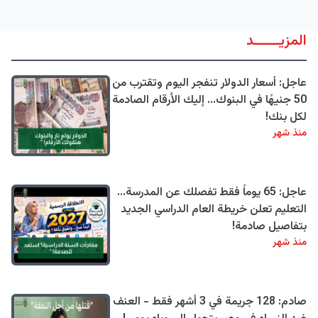
المزيــــــد
عاجل: أسعار الدولار تنفجر اليوم وتقترب من
50 جنيهًا في البنوك... إليك الأرقام الصادمة
لكل بنك!
منذ شهر
عاجل: 65 يوماً فقط تفصلك عن المدرسة...
التعليم تعلن خريطة العام الدراسي الجديد
بتفاصيل صادمة!
منذ شهر
صادم: 128 جريمة في 3 أشهر فقط - العنف