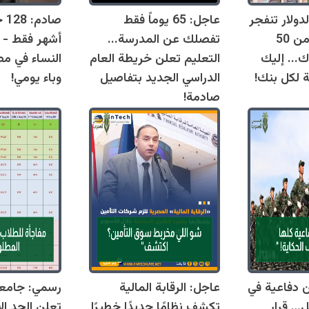
دولار تنفجر
عاجل: 65 يوماً فقط
اليوم وتقترب من 50
تفصلك عن المدرسة...
أشهر فقط - 
ك... إليك
التعليم تعلن خريطة العام
النساء في مص
ة لكل بنك!
الدراسي الجديد بتفاصيل
وباء يومي!
صادمة!
قوانين دفاعية في
عاجل: الرقابة المالية
رسمي: جامع
ل… قرار
تكشف نظامًا جديدًا خطيرًا
تعلن الحد ال