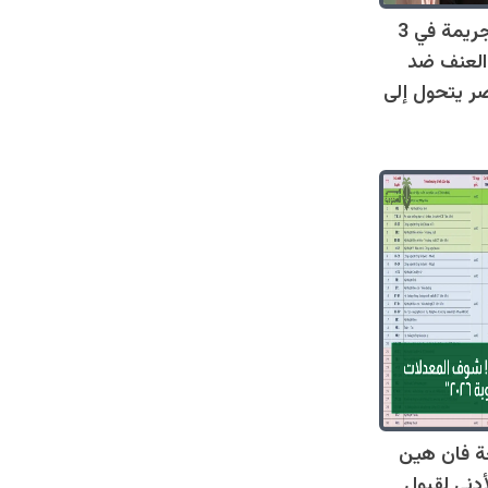
صادم: 128 جريمة في 3
العنف ضد
ر يتحول إلى
ة فان هين
أدنى لقبول