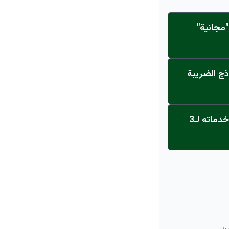
مجانية"
ذج الضريبة
عاجل: القناة تنطلق... مركز أورام الجامعة يحصل على الاعتماد النهائي ويعلن خدماته لـ3