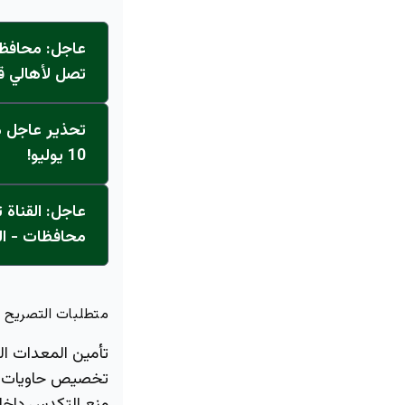
عاجل: محافظ 
تصل لأهالي ق
تحذير عاجل من
10 يوليو!
محافظات - ال
متطلبات التصريح ا
تأمين المعدات الل
تخصيص حاويات وم