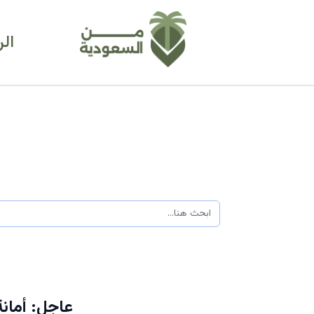
ال
عاجل: أمان