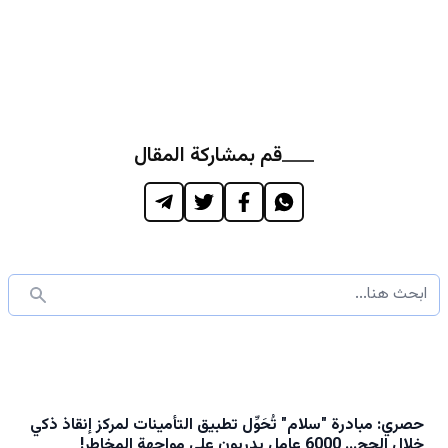
قم بمشاركة المقال
حصري: مبادرة "سلام" تُحَوِّل تطبيق التأمينات لمركز إنقاذ ذكي
خلال الحج... 6000 عامل يدربون على مواجهة المخاطر!