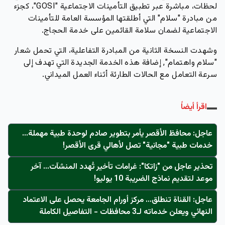
لحظات، مباشرة عبر تطبيق التأمينات الاجتماعية "GOSI"
، كجزء
من مبادرة "سلام" التي أطلقتها المؤسسة العامة للتأمينات
الاجتماعية لضمان سلامة القائمين على خدمة الحجاج.
وشهدت النسخة الثانية من المبادرة التفاعلية، التي تحمل شعار
"سلام واهتمام", إضافة هذه الخدمة الجديدة التي تهدف إلى
سرعة التعامل مع الحالات الطارئة أثناء العمل الميداني.
اقرأ أيضاً
عاجل: محافظ الأقصر يأمر بتطوير صادم لوحدة طبية مهملة...
خدمات طبية "مجانية" تصل لأهالي قرى الأقصر!
تحذير عاجل من "زاتكا": غرامات تأخير تُهدد المنشآت… آخر
موعد لتقديم نماذج الضريبة 10 يوليو!
عاجل: القناة تنطلق... مركز أورام الجامعة يحصل على الاعتماد
النهائي ويعلن خدماته لـ3 محافظات - التفاصيل الكاملة