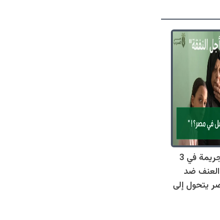
صادم: 128 جريمة في 3
العنف ضد
ر يتحول إلى