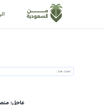
ال
عاجل: منصة