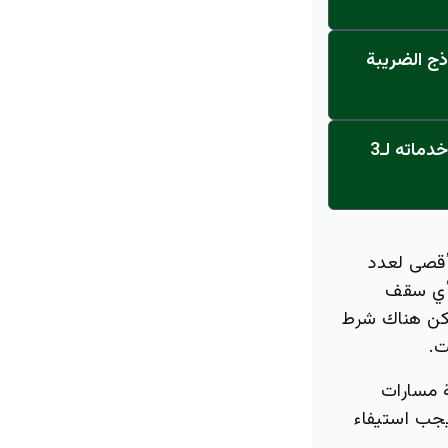
ذج الضريبة
عاجل: القناة تنطلق... مركز أورام الجامعة يحصل على الاعتماد النهائي ويعلن خدماته لـ3
لأقصى لعدد
 أي سقف
ولكن هناك شرط
ت.
ة مسارات
يجب استيفاء