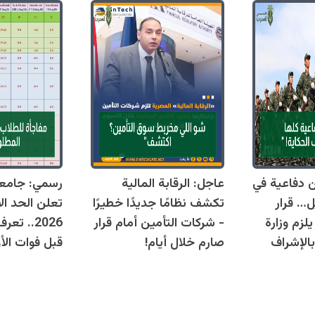
قوانين دفاعية في
عاجل: الرقابة المالية
رسمي: جامع
ل… قرار
تكشف نظامًا جديدًا خطيرًا
تعلن الحد ال
زم وزارة
- شركات التأمين أمام قرار
2026.. ت
بالإشراف
صارم خلال أيام!
قبل فوات الأو