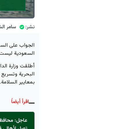
نشر:
سامر الش
الجواب على السؤا
السعودية ليست ر
أطلقت وزارة الد
البحرية وتسريع إ
بمعايير السلامة.
اقرأ أيضاً
عاجل: محافظ 
تصل لأهالي ق