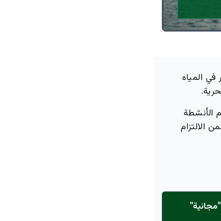
في المياه
رية.
م الأنشطة
ن الالتزام
مجانية"