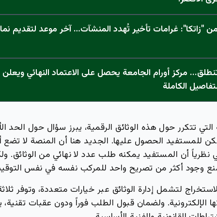
 "زاتكا": غرامات تأخير تُهدد المنشآت… آخر موعد لتقديم نما
تفاصيل الكاملة
التي تتكرر حول هذه الوثائق الرقمية، يبرز سؤال حول الحد ا
مكن للمستفيد الحصول عليها. الجديد هنا أن المنصة لا تضع
ي نظرياً أن المستفيد يمكنه طلب عدد لا نهائي من الوثائق. 
نع وجود أكثر من تصريح واحد للمركب نفسه في نفس التوقي
ستخراج لتشمل إدارة الوثائق عبر خيارات متعددة، وتوفر ثلاث
ا الإلكترونية. ولضمان قبول الطلب فوراً ودون عقبات تقنية، 