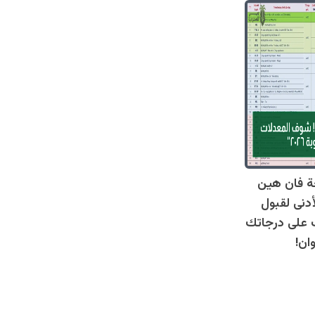
ة فان هين
أدنى لقبول
عرف على درجاتك
ان!