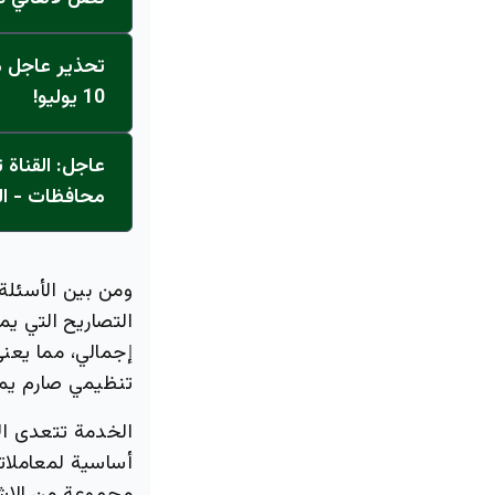
تحذير عاجل من
10 يوليو!
محافظات - ال
ومن بين الأسئلة 
التصاريح التي ي
إجمالي، مما يعن
تنظيمي صارم يم
الخدمة تتعدى الا
أساسية لمعاملاته