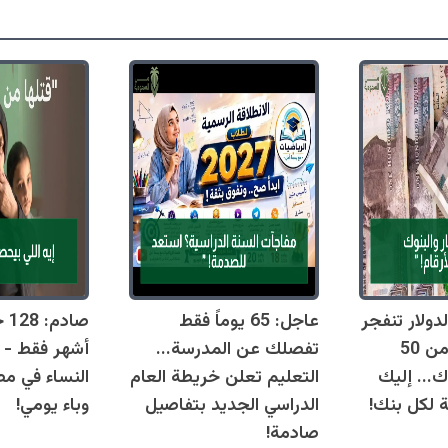
دولار تنفجر
عاجل: 65 يوماً فقط
اليوم وتقترب من 50
تفصلك عن المدرسة...
أشهر فقط - 
ك... إليك
التعليم تعلن خريطة العام
النساء في مص
ة لكل بنك!
الدراسي الجديد بتفاصيل
وباء يومي!
صادمة!