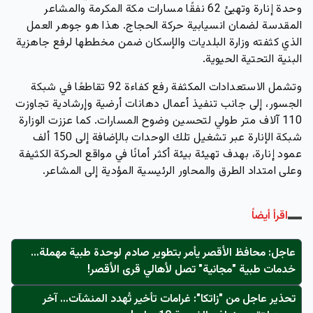
وحدة إنارة وتهيئ 62 نفقًا مسارات مكة المكرمة والمشاعر
المقدسة لضمان انسيابية حركة الحجاج. هذا هو جوهر العمل
الذي كثفته وزارة البلديات والإسكان ضمن مخططها لرفع جاهزية
البنية التحتية الحيوية.
وتشمل الاستعدادات المكثفة رفع كفاءة 92 تقاطعًا في شبكة
الجسور، إلى جانب تنفيذ أعمال دهانات أرضية وإرشادية تجاوزت
110 آلاف متر طولي لتحسين وضوح المسارات. كما عززت الوزارة
شبكة الإنارة عبر تشغيل تلك الوحدات بالإضافة إلى 150 ألف
عمود إنارة، بهدف تهيئة بيئة أكثر أمانًا في مواقع الحركة الكثيفة
وعلى امتداد الطرق والمحاور الرئيسية المؤدية إلى المشاعر.
اقرأ أيضاً
عاجل: محافظ الأقصر يأمر بتطوير صادم لوحدة طبية مهملة...
خدمات طبية "مجانية" تصل لأهالي قرى الأقصر!
تحذير عاجل من "زاتكا": غرامات تأخير تُهدد المنشآت… آخر