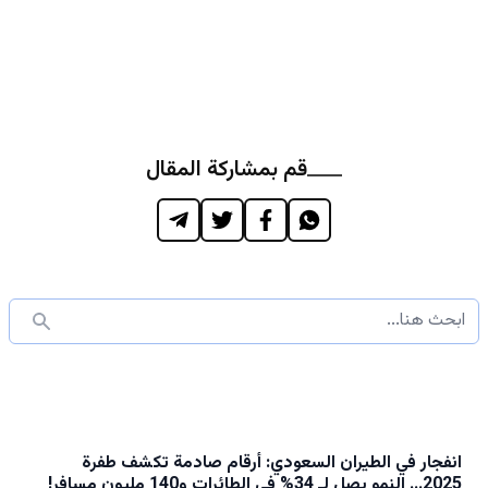
قم بمشاركة المقال
انفجار في الطيران السعودي: أرقام صادمة تكشف طفرة
2025… النمو يصل لـ 34% في الطائرات و140 مليون مسافر!