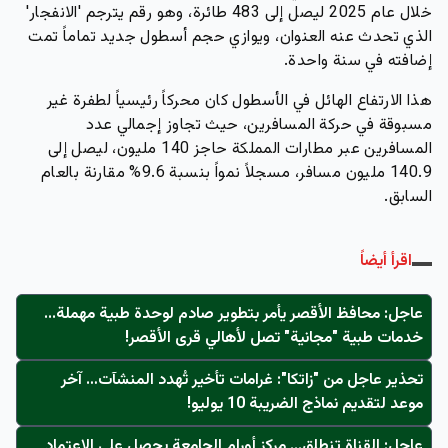
خلال عام 2025 ليصل إلى 483 طائرة، وهو رقم يترجم 'الانفجار'
الذي تحدث عنه العنوان، ويوازي حجم أسطول جديد تماماً تمت
إضافته في سنة واحدة.
هذا الارتفاع الهائل في الأسطول كان محركاً رئيسياً لطفرة غير
مسبوقة في حركة المسافرين، حيث تجاوز إجمالي عدد
المسافرين عبر مطارات المملكة حاجز 140 مليون، ليصل إلى
140.9 مليون مسافر، مسجلاً نمواً بنسبة 9.6% مقارنة بالعام
السابق.
اقرأ أيضاً
عاجل: محافظ الأقصر يأمر بتطوير صادم لوحدة طبية مهملة...
خدمات طبية "مجانية" تصل لأهالي قرى الأقصر!
تحذير عاجل من "زاتكا": غرامات تأخير تُهدد المنشآت… آخر
موعد لتقديم نماذج الضريبة 10 يوليو!
عاجل: القناة تنطلق... مركز أورام الجامعة يحصل على الاعتماد